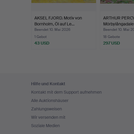
AKSEL FJORD. Motiv von
ARTHUR PERCY. 
Bornholm, Öl auf Le…
Mörbylångadale
Beendet 10. Mai 2026
Beendet 10. Mai 2
1 Gebot
18 Gebote
43 USD
297 USD
Fußzeilen-
Hilfe und Kontakt
Navigation
Kontakt mit dem Support aufnehmen
Alle Auktionshäuser
Zahlungsweisen
Wir versenden mit
Soziale Medien