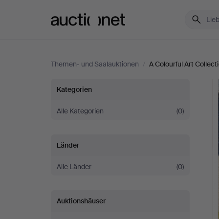
Auctionet.com
Themen- und Saalauktionen
/
A Colourful Art Collect
A
Kategorien
Colourful
Alle Kategorien
(0)
Art
Länder
Collection
Alle Länder
(0)
Auktionshäuser