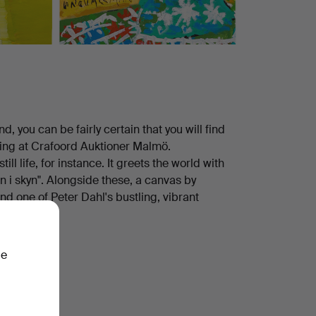
nd, you can be fairly certain that you will find
mling at Crafoord Auktioner Malmö.
till life, for instance. It greets the world with
n i skyn". Alongside these, a canvas by
d one of Peter Dahl's bustling, vibrant
ie