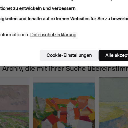
tionet zu entwickeln und verbessern.
aufende
ir haben leider keine Objekte, die mit Ihrer Suche
Su
igkeiten und Inhalte auf externen Websites für Sie zu bewerb
uktionen
bereinstimmen.
Informationen:
Datenschutzerklärung
Cookie-Einstellungen
Alle akzep
 Archiv, die mit Ihrer Suche übereinsti