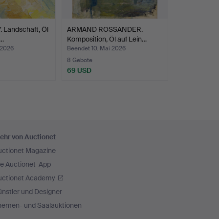
Landschaft, Öl
ARMAND ROSSANDER.
 …
Komposition, Öl auf Lein…
 2026
Beendet 10. Mai 2026
8 Gebote
69 USD
ehr von Auctionet
uctionet Magazine
ie Auctionet-App
uctionet Academy
nstler und Designer
hemen- und Saalauktionen