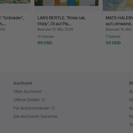
"Gråväder",
LARS BERTLE. "Röda tak,
MATS HALEBY. 
n,…
Visby", Öl auf Pla…
auf Leinwand,
026
Beendet 10. Mai 2026
Beendet 10. Mai
13 Gebote
7 Gebote
99 USD
59 USD
Auctionet
M
Über Auctionet
A
Offene Stellen
D
Für Auktionshäuser
A
Die Auctionet-Garantie
Kü
T