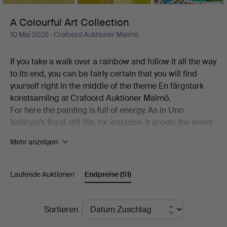
A Colourful Art Collection
10 Mai 2026
· Crafoord Auktioner Malmö
If you take a walk over a rainbow and follow it all the way
to its end, you can be fairly certain that you will find
yourself right in the middle of the theme En färgstark
konstsamling at Crafoord Auktioner Malmö.
For here the painting is full of energy. As in Uno
Vallman's floral still life, for instance. It greets the world
with colour, hanging beside Ulf Trotzig's pale blue and
Mehr anzeigen
yellow "Tecken i skyn". Alongside these, a canvas by
Madeleine Pyk is on show, a very Kargelesque view of
Djupvik and one of Peter Dahl's bustling, vibrant
Laufende Auktionen
Endpreise
(51)
interiors.
Welcome!
Endpreise
Sortieren