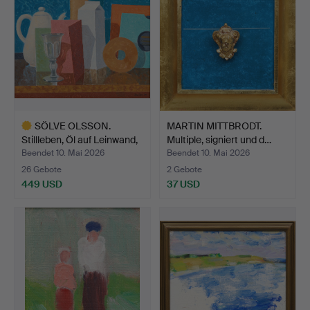
SÖLVE OLSSON.
MARTIN MITTBRODT.
Stillleben, Öl auf Leinwand,
Multiple, signiert und d…
…
Beendet 10. Mai 2026
Beendet 10. Mai 2026
26 Gebote
2 Gebote
449 USD
37 USD
Ausgewähltes
Objekt