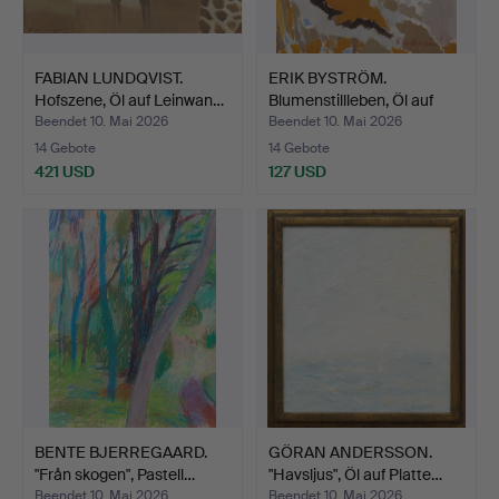
FABIAN LUNDQVIST.
ERIK BYSTRÖM.
Hofszene, Öl auf Leinwan…
Blumenstillleben, Öl auf
Pla…
Beendet 10. Mai 2026
Beendet 10. Mai 2026
14 Gebote
14 Gebote
421 USD
127 USD
BENTE BJERREGAARD.
GÖRAN ANDERSSON.
"Från skogen", Pastell…
"Havsljus", Öl auf Platte…
Beendet 10. Mai 2026
Beendet 10. Mai 2026