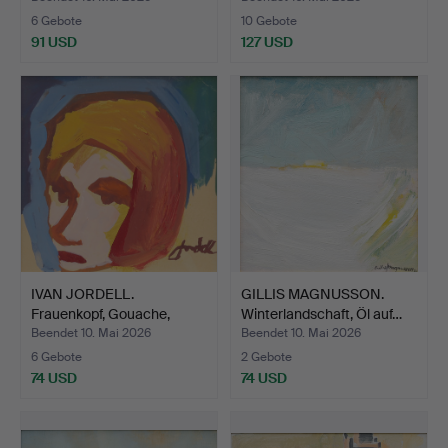
6 Gebote
10 Gebote
91 USD
127 USD
IVAN JORDELL.
GILLIS MAGNUSSON.
Frauenkopf, Gouache,
Winterlandschaft, Öl auf…
signier…
Beendet 10. Mai 2026
Beendet 10. Mai 2026
6 Gebote
2 Gebote
74 USD
74 USD