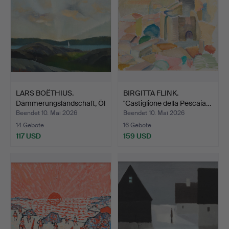
LARS BOËTHIUS.
BIRGITTA FLINK.
Dämmerungslandschaft, Öl
"Castiglione della Pescaia…
au…
Beendet 10. Mai 2026
Beendet 10. Mai 2026
14 Gebote
16 Gebote
117 USD
159 USD