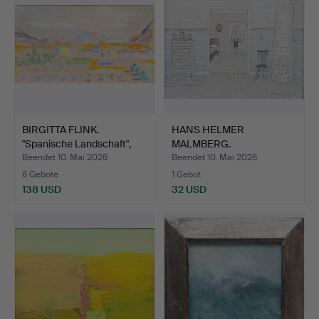
BIRGITTA FLINK.
HANS HELMER
"Spanische Landschaft",
MALMBERG.
Öl…
"Sommarlovets första…
Beendet 10. Mai 2026
Beendet 10. Mai 2026
6 Gebote
1 Gebot
138 USD
32 USD