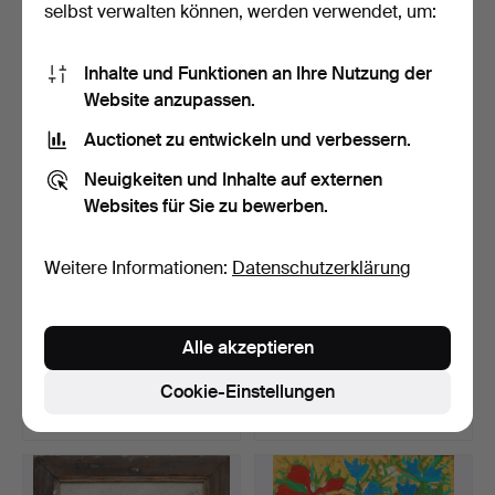
selbst verwalten können, werden verwendet, um:
8 Gebote
48 Gebote
145 USD
2.653 USD
Inhalte und Funktionen an Ihre Nutzung der
Website anzupassen.
Auctionet zu entwickeln und verbessern.
Neuigkeiten und Inhalte auf externen
Websites für Sie zu bewerben.
Weitere Informationen:
Datenschutzerklärung
LAGE LÖFDAHL.
NILS-FOLKE KNAFVE.
Alle akzeptieren
Komposition, Öl auf
"Augustikväll", Öl auf …
Leinwand…
Beendet 10. Mai 2026
Beendet 10. Mai 2026
Cookie-Einstellungen
3 Gebote
30 Gebote
43 USD
410 USD