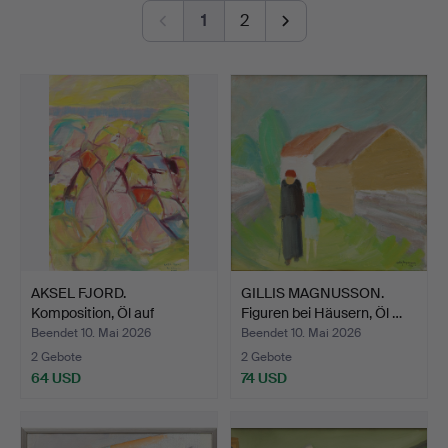
1
2
AKSEL FJORD.
GILLIS MAGNUSSON.
Komposition, Öl auf
Figuren bei Häusern, Öl …
Leinwand,…
Beendet 10. Mai 2026
Beendet 10. Mai 2026
2 Gebote
2 Gebote
64 USD
74 USD