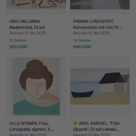
UNO VALLMAN.
FABIAN LUNDQVIST.
Badestrand, Öl auf
Komposition mit Hof, Öl …
Leinwand, …
Beendet 10. Mai 2026
Beendet 10. Mai 2026
10 Gebote
24 Gebote
320 USD
696 USD
OLLE NYMAN. Frau,
AXEL KARGEL. "Från
Lithografie, signiert, E…
Djupvik", Öl auf Leinwa…
Beendet 10. Mai 2026
Beendet 10. Mai 2026