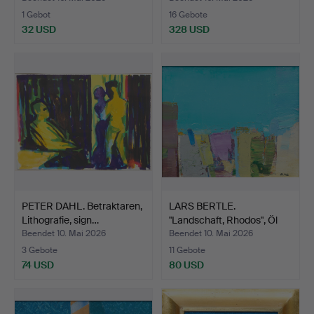
1 Gebot
16 Gebote
32 USD
328 USD
PETER DAHL. Betraktaren,
LARS BERTLE.
Lithografie, sign…
"Landschaft, Rhodos", Öl
auf …
Beendet 10. Mai 2026
Beendet 10. Mai 2026
3 Gebote
11 Gebote
74 USD
80 USD