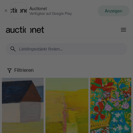
Auctionet
Anzeigen
Schließen
Verfügbar auf Google Play
Auctionet.com
Filtrieren
A
Colourful
Art
Collection