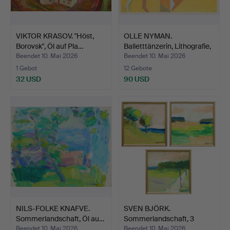
VIKTOR KRASOV. "Höst,
OLLE NYMAN.
Borovsk", Öl auf Pla…
Balletttänzerin, Lithografie,
…
Beendet 10. Mai 2026
Beendet 10. Mai 2026
1 Gebot
12 Gebote
32 USD
90 USD
NILS-FOLKE KNAFVE.
SVEN BJÖRK.
Sommerlandschaft, Öl au…
Sommerlandschaft, 3
Ölgemälde …
Beendet 10. Mai 2026
Beendet 10. Mai 2026