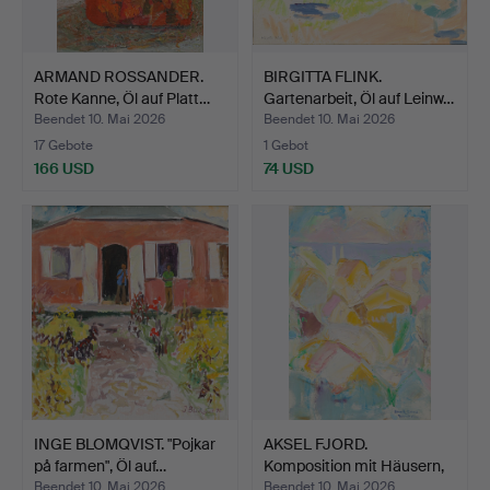
ARMAND ROSSANDER.
BIRGITTA FLINK.
Rote Kanne, Öl auf Platt…
Gartenarbeit, Öl auf Leinw…
Beendet 10. Mai 2026
Beendet 10. Mai 2026
17 Gebote
1 Gebot
166 USD
74 USD
INGE BLOMQVIST. "Pojkar
AKSEL FJORD.
på farmen", Öl auf…
Komposition mit Häusern,
Öl a…
Beendet 10. Mai 2026
Beendet 10. Mai 2026