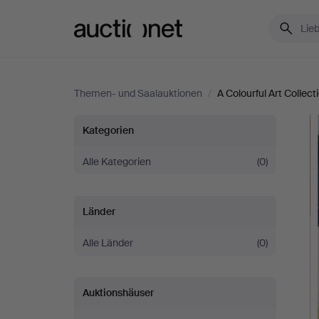
Auctionet.com
Themen- und Saalauktionen
/
A Colourful Art Collect
A
Kategorien
Colourful
Alle Kategorien
(0)
Art
Länder
Collection
Alle Länder
(0)
Auktionshäuser