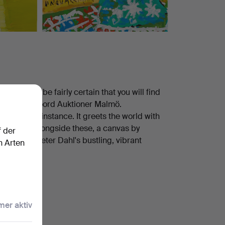
nd, you can be fairly certain that you will find
mling at Crafoord Auktioner Malmö.
till life, for instance. It greets the world with
n i skyn". Alongside these, a canvas by
f der
d one of Peter Dahl's bustling, vibrant
n Arten
er aktiv