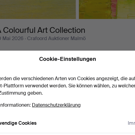
 Colourful Art Collection
0 Mai 2026
· Crafoord Auktioner Malmö
f you take a walk over a rainbow and follow it all the way to its e
Cookie-Einstellungen
ourself right in the middle of the theme En färgstark konstsa
or here the painting is full of energy. As in Uno Vallman's floral s
olour, hanging beside Ulf Trotzig's pale blue and yellow "Tecke
rden die verschiedenen Arten von Cookies angezeigt, die au
adeleine Pyk is on show, a very Kargelesque view of Djupvik an
t-Plattform verwendet werden. Sie können wählen, zu welche
nteriors.
 Zustimmung geben.
elcome!
Informationen:
Datenschutzerklärung
wendige Cookies
Imm
Laufende Auktionen
Endpreise
0 Objekte
Unser Archiv mit über 4 470 000 Objekten