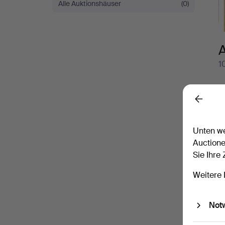
Alle Auktionshäuser
(0)
A
1
I
Back
y
F
c
Unten we
M
Auctione
i
Sie Ihre
W
Weitere 
Not