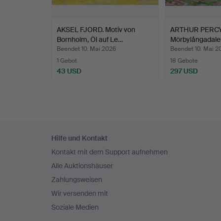
AKSEL FJORD. Motiv von
ARTHUR PERCY. 
Bornholm, Öl auf Le…
Mörbylångadale
Beendet 10. Mai 2026
Beendet 10. Mai 2
1 Gebot
18 Gebote
43 USD
297 USD
Fußzeilen-
Hilfe und Kontakt
Navigation
Kontakt mit dem Support aufnehmen
Alle Auktionshäuser
Zahlungsweisen
Wir versenden mit
Soziale Medien