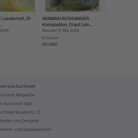
Landschaft, Öl
ARMAND ROSSANDER.
 …
Komposition, Öl auf Lein…
 2026
Beendet 10. Mai 2026
8 Gebote
69 USD
ehr von Auctionet
uctionet Magazine
ie Auctionet-App
uctionet Academy
nstler und Designer
hemen- und Saalauktionen