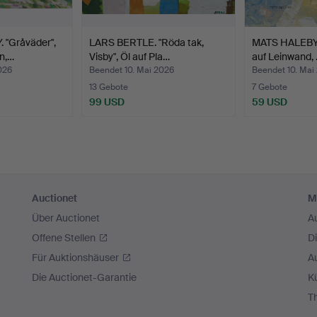
"Gråväder",
LARS BERTLE. "Röda tak,
MATS HALEBY. 
n,…
Visby", Öl auf Pla…
auf Leinwand,
026
Beendet 10. Mai 2026
Beendet 10. Mai
13 Gebote
7 Gebote
99 USD
59 USD
Auctionet
M
Über Auctionet
A
Offene Stellen
D
Für Auktionshäuser
A
Die Auctionet-Garantie
Kü
T