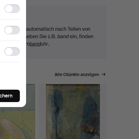
Functionality
storage
chtipps
Statistics
Wir suchen automatisch nach Teilen von
storage
Begriffen. Geben Sie z.B.
band
ein, finden
wir auch
Arm
band
uhr
.
Ad
storage
mmen.
Alle Objekte anzeigen
ichern