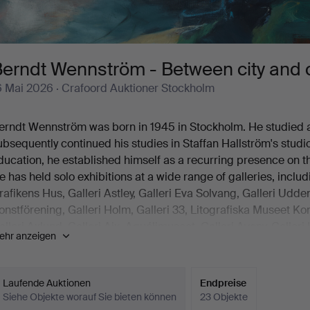
erndt Wennström - Between city and 
6 Mai 2026
· Crafoord Auktioner Stockholm
erndt Wennström was born in 1945 in Stockholm. He studied
ubsequently continued his studies in Staffan Hallström's studio
ducation, he established himself as a recurring presence on t
e has held solo exhibitions at a wide range of galleries, inclu
rafikens Hus, Galleri Astley, Galleri Eva Solvang, Galleri Ud
onstförening, Galleri Holm, Galleri 33, Litografiska Museet 
alleri Axlund, Galleri Aix, Aguélimuseet, Galleri Aveny, Galleri
ehr anzeigen
risma and others.
ennström is also represented in several significant collection
tadsmuseum, Nationalmuseum Stockholm, Norrköpings Muse
Laufende Auktionen
Endpreise
veriges Riksdag, Kiruna Stadshus, Västerås Museum, Tecknin
Siehe Objekte worauf Sie bieten können
23 Objekte
itografiska Museet in Tidaholm, Stockholms Läns Landsting 