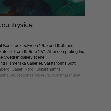
countryside
 at Konstfack between 1965 and 1969 and
 atelier from 1969 to 1971. After completing his
he Swedish gallery scene.
ding Flamenska Galleriet, Säfstaholms Slott,
denberg, Galleri Nord, Oskarshamns
Konsthallen, Höganäs Museum, Konstnärshuset,
 Heland, Kiruna Stadshus, Galleri Belle, Galleri
s, including those of Stockholms
um, Sundsvalls Museum, Eksjö Museum,
gsmuseet in Laholm, Statens Konstråd,
and Nobelmuseet.