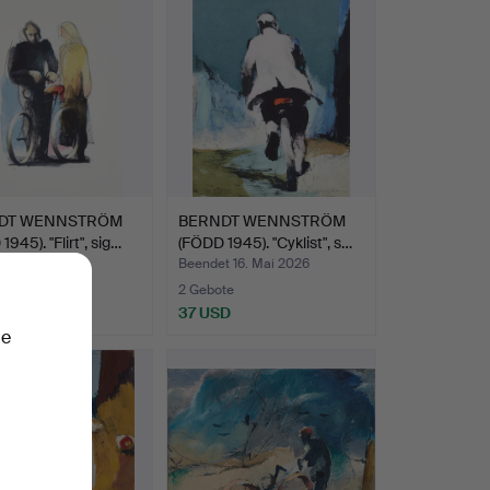
DT WENNSTRÖM
BERNDT WENNSTRÖM
945). "Flirt", sig…
(FÖDD 1945). "Cyklist", s…
t 16. Mai 2026
Beendet 16. Mai 2026
te
2 Gebote
D
37 USD
ie