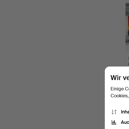
Wir v
Einige C
Cookies,
Inh
Auc