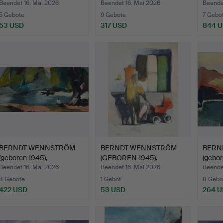
"Stadsgården…
…
Beendet 16. Mai 2026
Beendet 16. Mai 2026
Beende
5 Gebote
9 Gebote
7 Gebo
53 USD
317 USD
844 
BERNDT WENNSTRÖM
BERNDT WENNSTRÖM
BERN
(geboren 1945),
(GEBOREN 1945).
(gebor
"Långholm…
"Skyltfön…
"Uppk
Beendet 16. Mai 2026
Beendet 16. Mai 2026
Beende
8 Gebote
1 Gebot
8 Gebo
422 USD
53 USD
264 