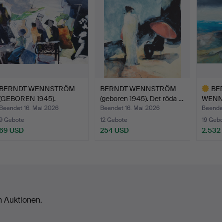
BERNDT WENNSTRÖM
BERNDT WENNSTRÖM
BE
(GEBOREN 1945).
(geboren 1945). Det röda …
WENN
"Serverin…
1945),
Beendet 16. Mai 2026
Beendet 16. Mai 2026
Beende
9 Gebote
12 Gebote
19 Geb
69 USD
254 USD
2.532
Ausgewä
Objekt
n Auktionen.