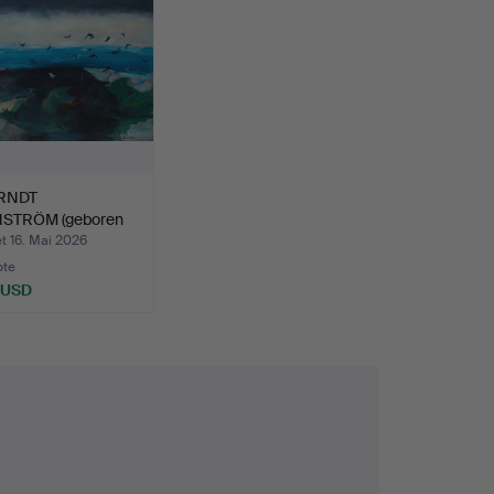
RNDT
STRÖM (geboren
 "Flyttfåg…
t 16. Mai 2026
ote
 USD
hltes