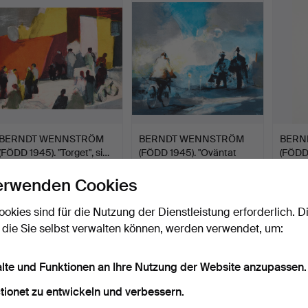
Objekt
BERNDT WENNSTRÖM
BERNDT WENNSTRÖM
BERN
(FÖDD 1945). "Torget", si…
(FÖDD 1945). "Oväntat
(FÖDD 1
möt…
Beendet 16. Mai 2026
Beendet 16. Mai 2026
Beende
erwenden Cookies
3 Gebote
3 Gebote
2 Gebo
59 USD
53 USD
37 US
ookies sind für die Nutzung der Dienstleistung erforderlich. D
 die Sie selbst verwalten können, werden verwendet, um:
alte und Funktionen an Ihre Nutzung der Website anzupassen.
tionet zu entwickeln und verbessern.