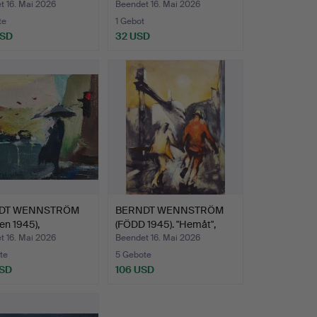
"Korvgubben"…
t 16. Mai 2026
Beendet 16. Mai 2026
te
1 Gebot
USD
32 USD
DT WENNSTRÖM
BERNDT WENNSTRÖM
en 1945),
(FÖDD 1945). "Hemåt",
larn…
Slu…
t 16. Mai 2026
Beendet 16. Mai 2026
te
5 Gebote
USD
106 USD