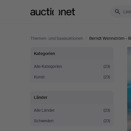
Auctionet.com
Themen- und Saalauktionen
/
Berndt Wennström - Be
Berndt
Kategorien
Wennström
Alle Kategorien
(23)
Kunst
(23)
-
Between
Länder
city
Alle Länder
(23)
and
Schweden
(23)