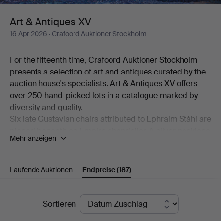
Art & Antiques XV
16 Apr 2026
· Crafoord Auktioner Stockholm
For the fifteenth time, Crafoord Auktioner Stockholm
presents a selection of art and antiques curated by the
auction house's specialists. Art & Antiques XV offers
over 250 hand-picked lots in a catalogue marked by
diversity and quality.
Six late Gustavian chairs attributed to Ephraim Ståhl are
placed beneath an Empire chandelier. A silver necklace
Mehr anzeigen
made by Anders Arvidsson Castman in Eksjö in 1793
shares display space with a football signed by Real
Madrid's starting eleven from 1966. And on the
Laufende Auktionen
Endpreise
(187)
bookshelf stands a copy of C L Grubb's substantial
collection of proverbs from the second half of the 17th
Endpreise
century. Add to this a wealth of beautiful objects,
Sortieren
including a mahogany chiffonier by Carl Hendric Blom,