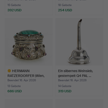
15 Gebote
18 Gebote
392 USD
254 USD
HERMANN
Ein silbernes Weinsieb,
RATZERDORFER (Wien,
gestempelt Q4 PAL …
tätig 1843-188…
Beendet 16. Apr 2026
Beendet 16. Apr 2026
13 Gebote
14 Gebote
686 USD
319 USD
Ausgewähltes
Objekt