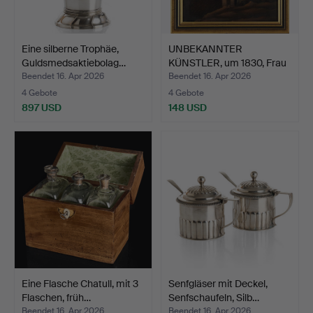
Eine silberne Trophäe,
UNBEKANNTER
Guldsmedsaktiebolag…
KÜNSTLER, um 1830, Frau
am Bru…
Beendet 16. Apr 2026
Beendet 16. Apr 2026
4 Gebote
4 Gebote
897 USD
148 USD
Eine Flasche Chatull, mit 3
Senfgläser mit Deckel,
Flaschen, früh…
Senfschaufeln, Silb…
Beendet 16. Apr 2026
Beendet 16. Apr 2026