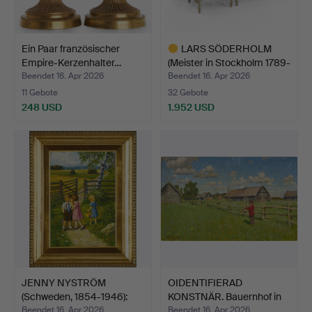
Ein Paar französischer
LARS SÖDERHOLM
Empire-Kerzenhalter…
(Meister in Stockholm 1789-
…
Beendet 16. Apr 2026
Beendet 16. Apr 2026
11 Gebote
32 Gebote
248 USD
1.952 USD
Ausgewähltes
Objekt
JENNY NYSTRÖM
OIDENTIFIERAD
(Schweden, 1854-1946):
KONSTNÄR. Bauernhof in
Somme…
Somme…
Beendet 16. Apr 2026
Beendet 16. Apr 2026