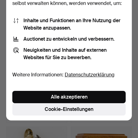
selbst verwalten können, werden verwendet, um:
15 Gebote
14 Gebote
197 USD
633 USD
Inhalte und Funktionen an Ihre Nutzung der
Website anzupassen.
Auctionet zu entwickeln und verbessern.
Neuigkeiten und Inhalte auf externen
Websites für Sie zu bewerben.
Weitere Informationen:
Datenschutzerklärung
Schmiedeeiserne
62-teiliges Geschirrset
Alle akzeptieren
Bodenstaffelei, 20. Jahrhu…
„Zwiebelmuster“, M…
Beendet 16. Apr 2026
Beendet 16. Apr 2026
Cookie-Einstellungen
16 Gebote
31 Gebote
159 USD
1.477 USD