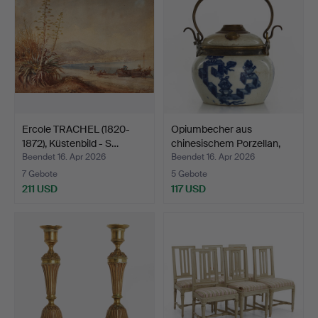
Ercole TRACHEL (1820-
Opiumbecher aus
1872), Küstenbild - S…
chinesischem Porzellan,
sp…
Beendet 16. Apr 2026
Beendet 16. Apr 2026
7 Gebote
5 Gebote
211 USD
117 USD