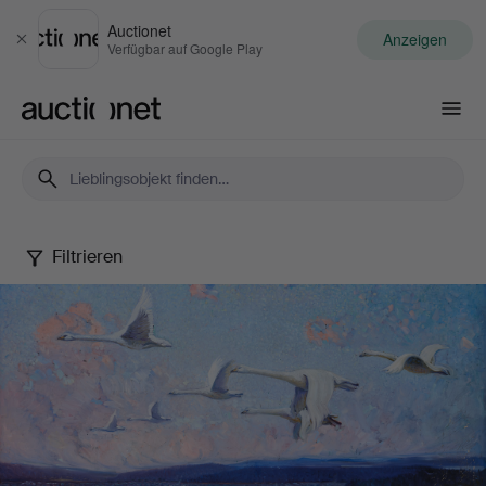
Auctionet
Anzeigen
Schließen
Verfügbar auf Google Play
Auctionet.com
Filtrieren
Art
&
Antiques
XV