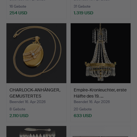
16 Gebote
31 Gebote
254 USD
1.319 USD
Ausgewähltes
Objekt
CHARLOCK-ANHÄNGER,
Empire-Kronleuchter, erste
GEMUSTERTES
Hälfte des 19. …
RELIEFDEKOR…
Beendet 16. Apr 2026
Beendet 16. Apr 2026
8 Gebote
20 Gebote
2.110 USD
633 USD