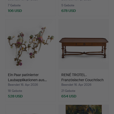
7 Gebote
5 Gebote
106 USD
678 USD
Ein Paar patinierter
RENÉ TROTEL.
Laubapplikationen aus…
Französischer Couchtisch
„Lou…
Beendet 16. Apr 2026
Beendet 16. Apr 2026
18 Gebote
21 Gebote
528 USD
654 USD