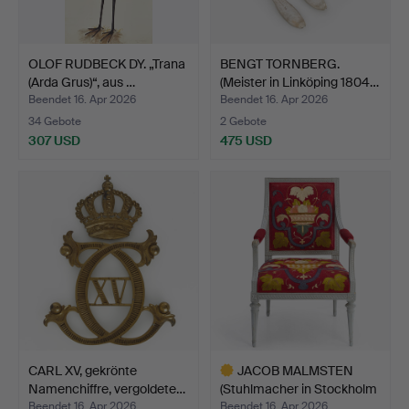
OLOF RUDBECK DY. „Trana
BENGT TORNBERG.
(Arda Grus)“, aus …
(Meister in Linköping 1804…
Beendet 16. Apr 2026
Beendet 16. Apr 2026
34 Gebote
2 Gebote
307 USD
475 USD
CARL XV, gekrönte
JACOB MALMSTEN
Namenchiffre, vergoldete…
(Stuhlmacher in Stockholm
1…
Beendet 16. Apr 2026
Beendet 16. Apr 2026