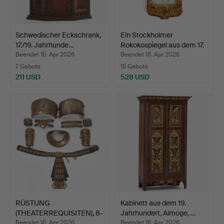
Schwedischer Eckschrank,
Ein Stockholmer
17./19. Jahrhunde…
Rokokospiegel aus dem 17.
…
Beendet 16. Apr 2026
Beendet 16. Apr 2026
7 Gebote
15 Gebote
211 USD
528 USD
RÜSTUNG
Kabinett aus dem 19.
(THEATERREQUISITEN), 8-
Jahrhundert, Almoge, …
teilig, ägy…
Beendet 16. Apr 2026
Beendet 16. Apr 2026