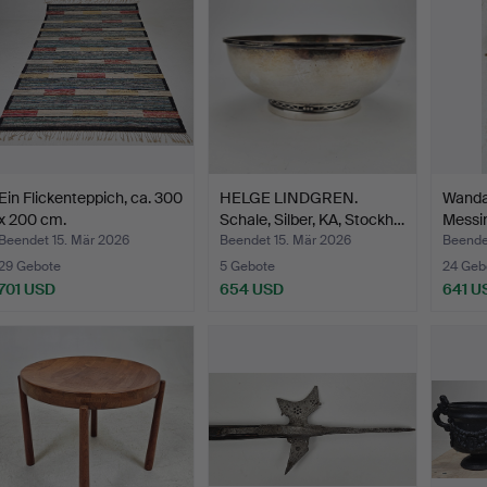
Ein Flickenteppich, ca. 300
HELGE LINDGREN.
Wanda
x 200 cm.
Schale, Silber, KA, Stockh…
Messin
STI…
Beendet 15. Mär 2026
Beendet 15. Mär 2026
Beende
29 Gebote
5 Gebote
24 Geb
701 USD
654 USD
641 U