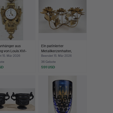
nhänger aus
Ein patinierter
g von Louis XVI-
Metallkerzenhalter,
wahrsc…
t 15. Mär 2026
Beendet 15. Mär 2026
ote
36 Gebote
SD
591 USD