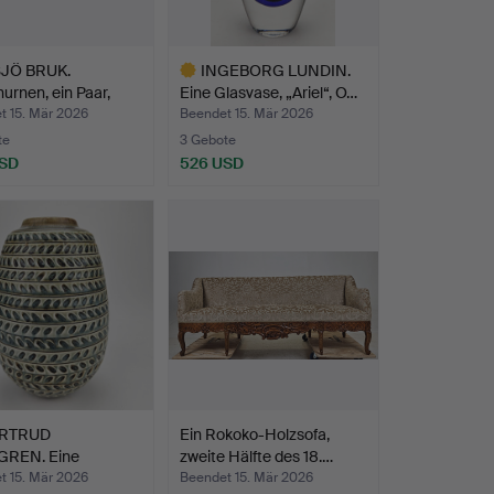
JÖ BRUK.
INGEBORG LUNDIN.
urnen, ein Paar,
Eine Glasvase, „Ariel“, O…
e…
t 15. Mär 2026
Beendet 15. Mär 2026
te
3 Gebote
USD
526 USD
Ausgewähltes
Objekt
RTRUD
Ein Rokoko-Holzsofa,
REN. Eine
zweite Hälfte des 18.…
zeugvase, Rörs…
t 15. Mär 2026
Beendet 15. Mär 2026