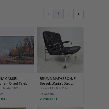
1
2
NA CASSEL.
BRUNO MATHSSON. Ein
haft. Öl auf Tafel,
Sessel, „Karin“, Dux, …
t 15. Mär 2026
Beendet 15. Mär 2026
ote
26 Gebote
 USD
2.206 USD
hltes