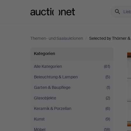
Auctionet.com
Themen- und Saalauktionen
/
Selected by Thörner &
Selected
Kategorien
by
Alle Kategorien
(61)
Beleuchtung & Lampen
(5)
Thörner
Garten & Baupflege
(1)
&
Glasobjekte
(2)
Ek
Keramik & Porzellan
(6)
Kunst
(9)
Möbel
(18)