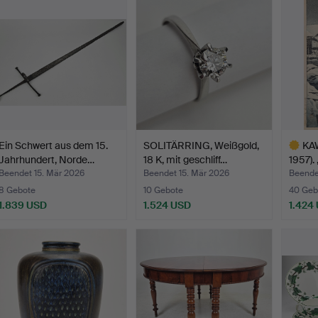
bjekt
Objekt
Objekt
Ein Schwert aus dem 15.
SOLITÄRRING, Weißgold,
KA
Jahrhundert, Norde…
18 K, mit geschliff…
1957).
Beendet 15. Mär 2026
Beendet 15. Mär 2026
Beende
8 Gebote
10 Gebote
40 Geb
1.839 USD
1.524 USD
1.424
Ausgewä
Objekt