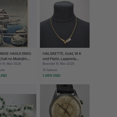
WASE HASUI (1883-
HALSKETTE, Gold, 18 K
 „Yuki no Mukojim…
und Platin, Lapponia…
t 15. Mär 2026
Beendet 15. Mär 2026
ote
10 Gebote
 USD
1.369 USD
hltes