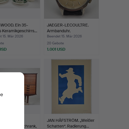
OOD. Ein 35-
JAEGER-LECOULTRE.
es Keramikgeschirrs…
Armbanduhr.
t 15. Mär 2026
Beendet 15. Mär 2026
ote
20 Gebote
 USD
1.001 USD
ie
TE SKOGH.
JAN HÅFSTRÖM. „Weißer
ard mit Barschrank,
Schatten“. Radierung…