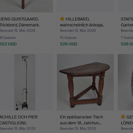
JENS QUISTGAARD.
HILLEBARD,
STAFS
Trickbord, Dänemark.
wahrscheinlich Arboga,
Garten
15./17. …
Guss
Beendet 15. Mär 2026
Beendet 15. Mär 2026
Beende
16 Gebote
10 Gebote
7 Gebo
552 USD
526 USD
526 
Ausgewähltes
Objekt
ACHILLE OCH PIER
Ein spätbarocker Tisch
GE
CASTIGLIONI.
aus dem 18. Jahrhun…
LÖNEG
Stehleuchte,…
Stein
Beendet 15. Mär 2026
Beendet 15. Mär 2026
Beende