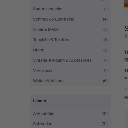
Sammlerstücke
(1)
Schmuck & Edelsteine
(4)
S
Silber & Metall
(2)
1
Teppiche & Textilien
(3)
Uhren
(2)
T
b
Vintage-Kleidung & Accessoires
(1)
T
Volkskunst
(1)
w
Waffen & Militaria
(6)
A
F
M
Länder
v
Alle Länder
(61)
T
8
Schweden
(61)