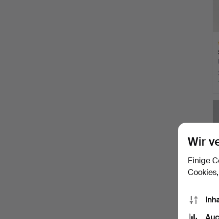
A
O
Wir v
Einige C
Cookies,
Inh
Auc