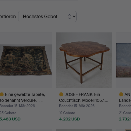
elcome!
ndpreise
ortieren
Eine gewebte Tapete,
JOSEF FRANK. Ein
AN
so genannt Verdure, F…
Couchtisch, Modell 1057, …
Landsc
sig…
Beendet 15. Mär 2026
Beendet 15. Mär 2026
Beende
25 Gebote
19 Gebote
21 Geb
5.463 USD
4.202 USD
2.732
usgewähltes
Ausgewähltes
Ausgewä