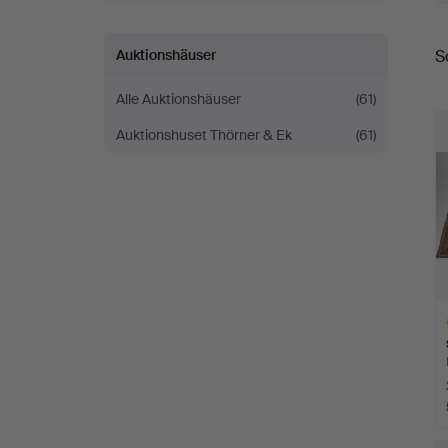
W
E
Auktionshäuser
S
Alle Auktionshäuser
(61)
Auktionshuset Thörner & Ek
(61)
A