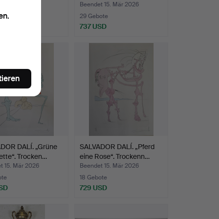
t 15. Mär 2026
Beendet 15. Mär 2026
en.
ote
29 Gebote
SD
737 USD
tieren
DOR DALÍ. „Grüne
SALVADOR DALÍ. „Pferd
ette“. Trocken…
eine Rose“. Trockenn…
t 15. Mär 2026
Beendet 15. Mär 2026
ote
18 Gebote
SD
729 USD