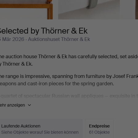
elected by Thörner & Ek
5 Mär 2026
· Auktionshuset Thörner & Ek
he auction house Thörner & Ek has carefully selected, set as
y Thörner & Ek.
he range is impressive, spanning from furniture by Josef Fr
eapons and cast-iron pieces for the spring garden.
 quartet of spectacular Russian wall appliques — exquisite in th
arsta vase by Kåge is a pure delight, and the bust by Alice Nor
ehr anzeigen
ery finest.
he auction feels like a masterstroke, with the auction house tr
Laufende Auktionen
Endpreise
0 lots are defined by quality, whether it is a marble butter d
Siehe Objekte worauf Sie bieten können
61 Objekte