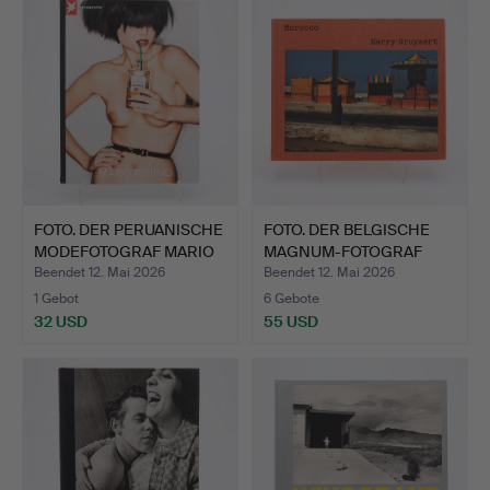
FOTO. DER PERUANISCHE
FOTO. DER BELGISCHE
MODEFOTOGRAF MARIO
MAGNUM-FOTOGRAF
T…
HARRY …
Beendet 12. Mai 2026
Beendet 12. Mai 2026
1 Gebot
6 Gebote
32 USD
55 USD