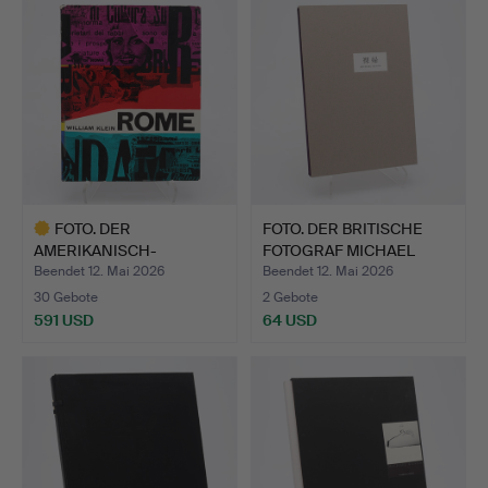
FOTO. DER
FOTO. DER BRITISCHE
AMERIKANISCH-
FOTOGRAF MICHAEL
FRANZÖSISCHE
KENNA…
Beendet 12. Mai 2026
Beendet 12. Mai 2026
FOTOGR…
30 Gebote
2 Gebote
591 USD
64 USD
Ausgewähltes
Objekt