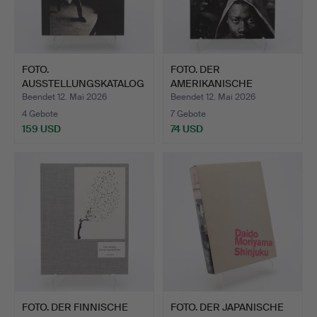
FOTO.
FOTO. DER
AUSSTELLUNGSKATALOG
AMERIKANISCHE
"PROVOKE: BETWEE…
FOTOGRAF BRUCE GIL…
Beendet 12. Mai 2026
Beendet 12. Mai 2026
4 Gebote
7 Gebote
159 USD
74 USD
FOTO. DER FINNISCHE
FOTO. DER JAPANISCHE