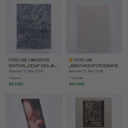
Objekt
FOTO. DIE LIMITIERTE
FOTO. DIE
EDITION „UEDA“ DES JA…
„ABSCHIEDSFOTOGRAFIE
“ DES JAPANI…
Beendet 12. Mai 2026
Beendet 12. Mai 2026
1 Gebot
7 Gebote
85 USD
159 USD
Ausgewähltes
Objekt