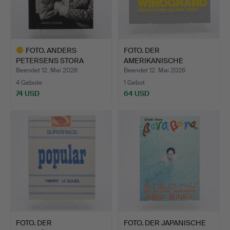
FOTO. ANDERS
FOTO. DER
PETERSENS STORA
AMERIKANISCHE
SAMLINGSVERK …
FOTOGRAF GARRY WIN…
Beendet 12. Mai 2026
Beendet 12. Mai 2026
4 Gebote
1 Gebot
74 USD
64 USD
Ausgewähltes
Objekt
FOTO. DER
FOTO. DER JAPANISCHE