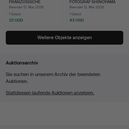
FRANZÖSISCHE
FOTOGRAF SHINOYAMA
FOTOGRAF THIERRY LE…
KI…
Beendet 12. Mai 2026
Beendet 12. Mai 2026
1 Gebot
1 Gebot
32 USD
43 USD
Weitere Objekte anzeigen
Auktionsarchiv
Sie suchen in unserem Archiv der beendeten
Auktionen.
Stattdessen laufende Auktionen anzeigen.