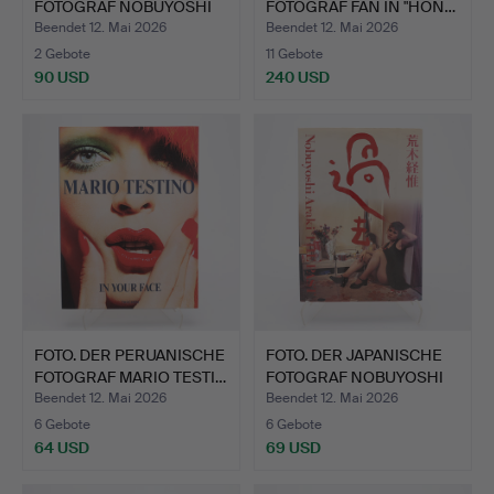
FOTOGRAF NOBUYOSHI
FOTOGRAF FAN IN "HON…
AR…
Beendet 12. Mai 2026
Beendet 12. Mai 2026
2 Gebote
11 Gebote
90 USD
240 USD
FOTO. DER PERUANISCHE
FOTO. DER JAPANISCHE
FOTOGRAF MARIO TESTI…
FOTOGRAF NOBUYOSHI
AR…
Beendet 12. Mai 2026
Beendet 12. Mai 2026
6 Gebote
6 Gebote
64 USD
69 USD