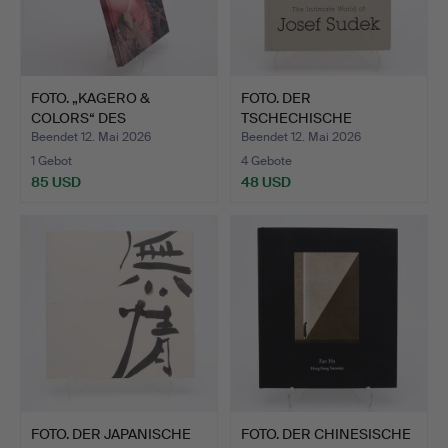
FOTO. „KAGERO &
FOTO. DER
COLORS“ DES
TSCHECHISCHE
JAPANISCHEN FO…
FOTOGRAF JOSEF SUDE…
Beendet 12. Mai 2026
Beendet 12. Mai 2026
1 Gebot
4 Gebote
85 USD
48 USD
FOTO. DER JAPANISCHE
FOTO. DER CHINESISCHE