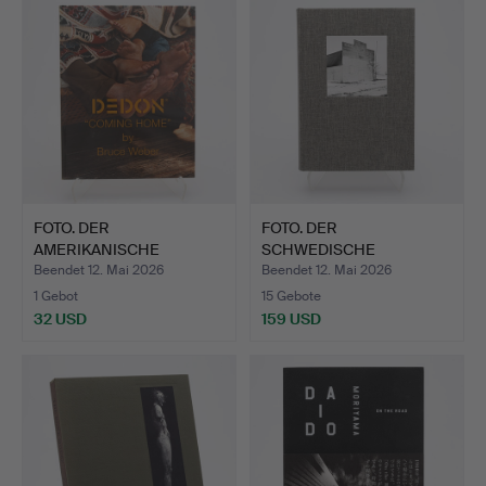
FOTO. DER
FOTO. DER
AMERIKANISCHE
SCHWEDISCHE
FOTOGRAF ANDY WEBE…
FOTOGRAF GERRY
Beendet 12. Mai 2026
Beendet 12. Mai 2026
JOHAN…
1 Gebot
15 Gebote
32 USD
159 USD