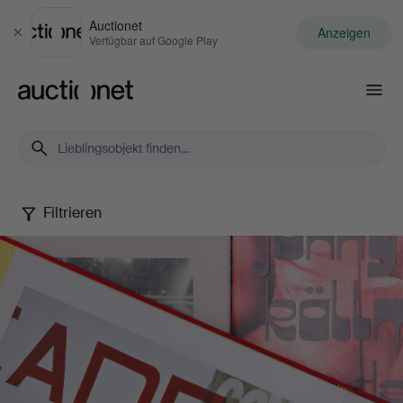
Auctionet
Anzeigen
Schließen
Verfügbar auf Google Play
Auctionet.com
Filtrieren
Lars
Nilsson's
Collection
of
Photography