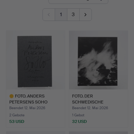
1
3
FOTO. ANDERS
FOTO. DER
PETERSENS SOHO
SCHWEDISCHE
LONDON MMXII I…
FOTOGRAF J.H. ENGSTR…
Beendet 12. Mai 2026
Beendet 12. Mai 2026
2 Gebote
1 Gebot
53 USD
32 USD
Ausgewähltes