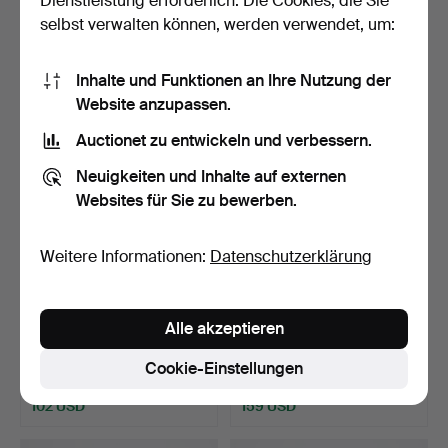
Dienstleistung erforderlich. Die Cookies, die Sie
FOTOGRAF ESKO
FOTOGRAF TONY RAY-
selbst verwalten können, werden verwendet, um:
MÄNNIKKÖ…
JONE…
Beendet 12. Mai 2026
Beendet 12. Mai 2026
6 Gebote
1 Gebot
85 USD
32 USD
Inhalte und Funktionen an Ihre Nutzung der
Website anzupassen.
Auctionet zu entwickeln und verbessern.
Neuigkeiten und Inhalte auf externen
Websites für Sie zu bewerben.
Weitere Informationen:
Datenschutzerklärung
FOTO. DER
FOTO. DER
Alle akzeptieren
AMERIKANISCHE
SCHWEDISCHE
FOTOGRAF BRUCE WEB…
FOTOGRAF GERRY
Beendet 12. Mai 2026
Beendet 12. Mai 2026
Cookie-Einstellungen
JOHAN…
10 Gebote
18 Gebote
102 USD
159 USD