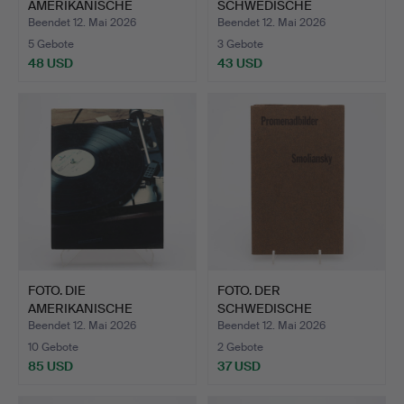
AMERIKANISCHE
SCHWEDISCHE
FOTOGRAFIN ANNIE L…
FOTOGRAF ALBERT WIKI…
Beendet 12. Mai 2026
Beendet 12. Mai 2026
5 Gebote
3 Gebote
48 USD
43 USD
FOTO. DIE
FOTO. DER
AMERIKANISCHE
SCHWEDISCHE
FOTOGRAFIN ANNIE L…
FOTOGRAF GUNNAR
Beendet 12. Mai 2026
Beendet 12. Mai 2026
SMOL…
10 Gebote
2 Gebote
85 USD
37 USD