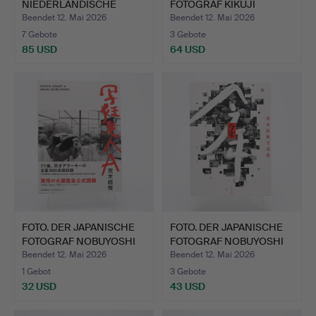
NIEDERLÄNDISCHE
FOTOGRAF KIKUJI
FOTOGRAFIN BERTI…
KAWAD…
Beendet 12. Mai 2026
Beendet 12. Mai 2026
7 Gebote
3 Gebote
85 USD
64 USD
FOTO. DER JAPANISCHE
FOTO. DER JAPANISCHE
FOTOGRAF NOBUYOSHI
FOTOGRAF NOBUYOSHI
AR…
AR…
Beendet 12. Mai 2026
Beendet 12. Mai 2026
1 Gebot
3 Gebote
32 USD
43 USD