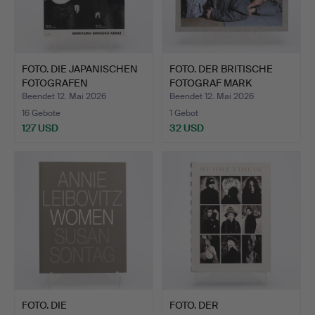
FOTO. DIE JAPANISCHEN
FOTO. DER BRITISCHE
FOTOGRAFEN
FOTOGRAF MARK
NOBUYOSHI…
NEVILLES…
Beendet 12. Mai 2026
Beendet 12. Mai 2026
16 Gebote
1 Gebot
127 USD
32 USD
FOTO. DIE
FOTO. DER