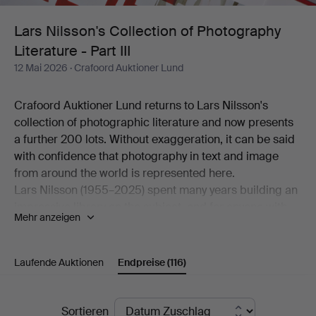
Literature
Lars Nilsson's Collection of Photography
Literature - Part III
-
12 Mai 2026
· Crafoord Auktioner Lund
Part
Crafoord Auktioner Lund returns to Lars Nilsson's
III
collection of photographic literature and now presents
a further 200 lots. Without exaggeration, it can be said
with confidence that photography in text and image
from around the world is represented here.
Lars Nilsson (1955–2025) spent many years building an
impressive library on the subject, and for anyone with
Mehr anzeigen
an interest in photography this is a wonderful
opportunity to discover, explore and acquire knowledge
about photography, image, colour and form.
Laufende Auktionen
Endpreise
(116)
Welcome!
Endpreise
Sortieren