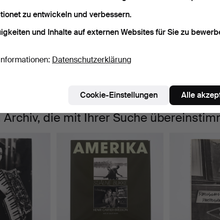
tionet zu entwickeln und verbessern.
aufende
ir haben leider keine Objekte, die mit Ihrer Suche
Su
igkeiten und Inhalte auf externen Websites für Sie zu bewerb
uktionen
bereinstimmen.
Informationen:
Datenschutzerklärung
Cookie-Einstellungen
Alle akzep
 Archiv, die mit Ihrer Suche übereinsti