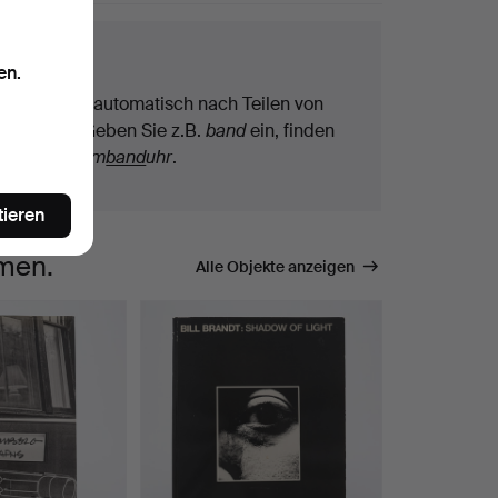
chtipps
en.
Wir suchen automatisch nach Teilen von
Begriffen. Geben Sie z.B.
band
ein, finden
wir auch
Arm
band
uhr
.
tieren
mmen.
Alle Objekte anzeigen