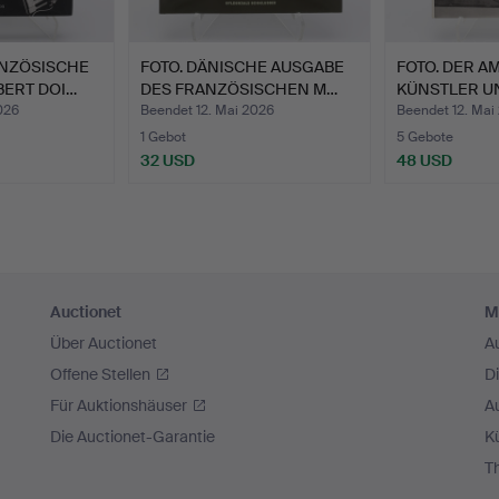
ANZÖSISCHE
FOTO. DÄNISCHE AUSGABE
FOTO. DER A
ERT DOI…
DES FRANZÖSISCHEN M…
KÜNSTLER U
026
Beendet 12. Mai 2026
Beendet 12. Mai
1 Gebot
5 Gebote
32 USD
48 USD
Auctionet
M
Über Auctionet
A
Offene Stellen
D
Für Auktionshäuser
A
Die Auctionet-Garantie
Kü
T