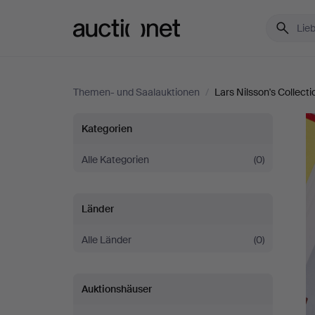
Auctionet.com
Themen- und Saalauktionen
/
Lars Nilsson's Collecti
Lars
Kategorien
Nilsson's
Alle Kategorien
(0)
Collection
Länder
of
Alle Länder
(0)
Photography
Auktionshäuser
Literature