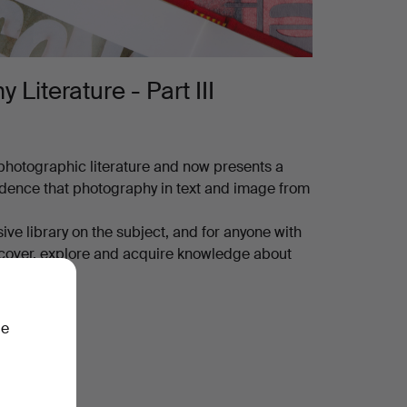
 Literature - Part III
 photographic literature and now presents a
fidence that photography in text and image from
ve library on the subject, and for anyone with
iscover, explore and acquire knowledge about
ie