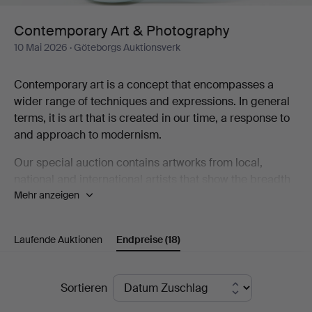
Contemporary Art & Photography
10 Mai 2026
· Göteborgs Auktionsverk
Contemporary art is a concept that encompasses a
wider range of techniques and expressions. In general
terms, it is art that is created in our time, a response to
and approach to modernism.
Our special auction contains artworks from local,
national and international artists that show the breadth
Mehr anzeigen
that contemporary art represents, including Karin
Wikström, Eva Zethraeus, Yoshitomo Nara, Bobo
Wallmansson, Klara Kristalova and Britta Marakatt-
Laufende Auktionen
Endpreise
(18)
Labba.
Welcome to take a look at the catalogue and discover
Endpreise
Sortieren
some of the artists who are part of the contemporary art
scene!