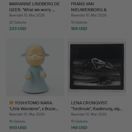
MARIANNE LINDBERG DE
FRANS VAN
GEER. "What we worry …
NIEUWENBORG &
MARTIJN WEGMAN. Wa…
Beendet 10. Mai 2026
Beendet 10. Mai 2026
22 Gebote
13 Gebote
233 USD
169 USD
YOSHITOMO NARA.
LENA CRONQVIST.
"Little Wanderer", x Bozar…
"Tordmule", Radierung, sig…
Beendet 10. Mai 2026
Beendet 10. Mai 2026
16 Gebote
10 Gebote
950 USD
148 USD