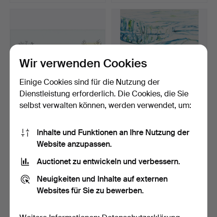
Ausgewähltes
Objekt
Wir verwenden Cookies
Einige Cookies sind für die Nutzung der
Dienstleistung erforderlich. Die Cookies, die Sie
selbst verwalten können, werden verwendet, um:
BRITTA MARAKATT-LABBA.
BENGT OLSON. Ohne Titel,
"Vi", Farblithograf…
Öl auf Leinwand, …
Inhalte und Funktionen an Ihre Nutzung der
Beendet 10. Mai 2026
Beendet 10. Mai 2026
Website anzupassen.
22 Gebote
24 Gebote
465 USD
1.161 USD
Auctionet zu entwickeln und verbessern.
Neuigkeiten und Inhalte auf externen
Websites für Sie zu bewerben.