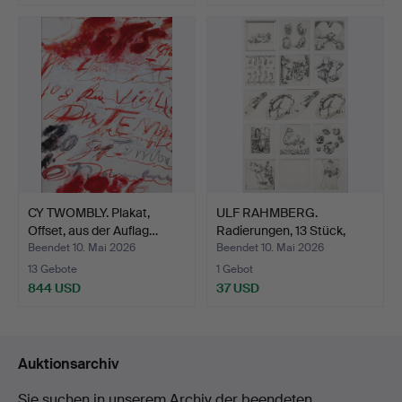
Ausgewähltes
Objekt
CY TWOMBLY. Plakat,
ULF RAHMBERG.
Offset, aus der Auflag…
Radierungen, 13 Stück,
signi…
Beendet 10. Mai 2026
Beendet 10. Mai 2026
13 Gebote
1 Gebot
844 USD
37 USD
Auktionsarchiv
Sie suchen in unserem Archiv der beendeten