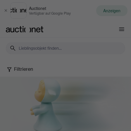
Auctionet
Anzeigen
Schließen
Verfügbar auf Google Play
Auctionet.com
Filtrieren
Contemporary
Art
&
Photography