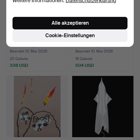
Weitere Informationen:
Datenschutzerklärung
Alle akzeptieren
Cookie-Einstellungen
CARL JOHAN DE GEER.
BRITTA MARAKATT-LABBA.
"Der Schrei", Farblit…
"Drömmar", Farblith…
Beendet 10. Mai 2026
Beendet 10. Mai 2026
20 Gebote
16 Gebote
338 USD
504 USD