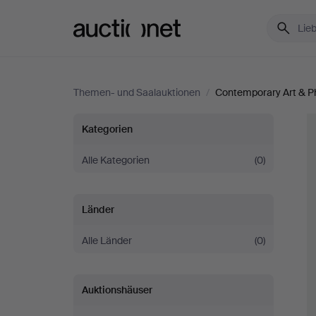
Auctionet.com
Themen- und Saalauktionen
/
Contemporary Art & P
Contemporary
Kategorien
Art
Alle Kategorien
(0)
&
Länder
Photography
Alle Länder
(0)
Auktionshäuser