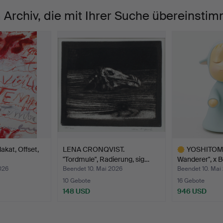
 Archiv, die mit Ihrer Suche übereinsti
kat, Offset,
LENA CRONQVIST.
YOSHITOMO 
"Tordmule", Radierung, sig…
Wanderer", x 
026
Beendet 10. Mai 2026
Beendet 10. Mai
10 Gebote
16 Gebote
148 USD
946 USD
Ausgewähltes
Objekt