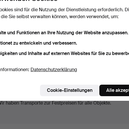
0 Objekte
Unser Archiv mit über 4 470 000 Objekten
ookies sind für die Nutzung der Dienstleistung erforderlich. D
 die Sie selbst verwalten können, werden verwendet, um:
aufende
ir haben leider keine Objekte, die mit Ihrer Suche
Su
uktionen
bereinstimmen.
alte und Funktionen an Ihre Nutzung der Website anzupassen.
tionet zu entwickeln und verbessern.
igkeiten und Inhalte auf externen Websites für Sie zu bewerb
Informationen:
Datenschutzerklärung
Cookie-Einstellungen
Alle akzep
ir haben Transporte zur Festpreisen für alle Objekte.