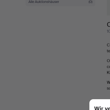
Alle Auktionshäuser
(0)
1
C
t
O
c
K
W
s
Wir v