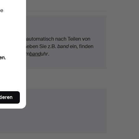
ie
chtipps
Wir suchen automatisch nach Teilen von
Begriffen. Geben Sie z.B.
band
ein, finden
wir auch
Arm
band
uhr
.
en.
tieren