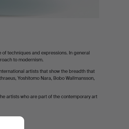
 of techniques and expressions. In general
approach to modernism.
nternational artists that show the breadth that
ethraeus, Yoshitomo Nara, Bobo Wallmansson,
he artists who are part of the contemporary art