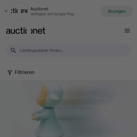
Auctionet
Anzeigen
Schließen
Verfügbar auf Google Play
Auctionet.com
Filtrieren
Contemporary
Art
&
Photography