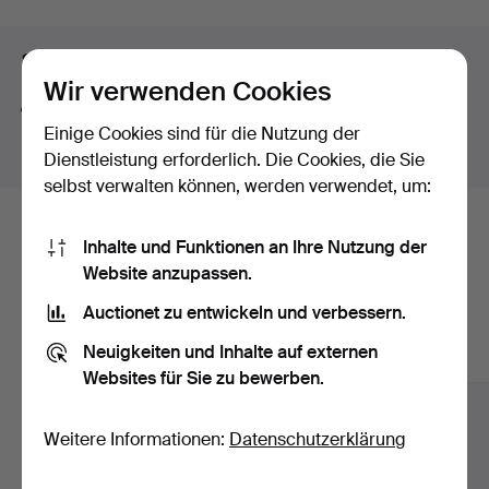
Suchtipps
Wir verwenden Cookies
Wir suchen automatisch nach Teilen von Begriffen.
Einige Cookies sind für die Nutzung der
Geben Sie z.B.
band
ein, finden wir auch
Arm
band
uhr
.
Dienstleistung erforderlich. Die Cookies, die Sie
selbst verwalten können, werden verwendet, um:
Hier sind Objekte aus unserem
Inhalte und Funktionen an Ihre Nutzung der
Website anzupassen.
Archiv, die mit Ihrer Suche
Auctionet zu entwickeln und verbessern.
übereinstimmen.
Neuigkeiten und Inhalte auf externen
Alle Objekte anzeigen
Websites für Sie zu bewerben.
Weitere Informationen:
Datenschutzerklärung