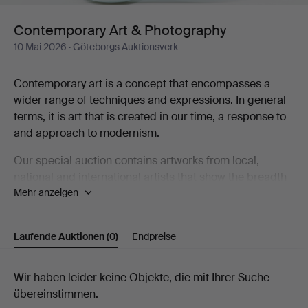
Contemporary Art & Photography
10 Mai 2026
· Göteborgs Auktionsverk
Contemporary art is a concept that encompasses a
wider range of techniques and expressions. In general
terms, it is art that is created in our time, a response to
and approach to modernism.
Our special auction contains artworks from local,
national and international artists that show the breadth
Mehr anzeigen
that contemporary art represents, including Karin
Wikström, Eva Zethraeus, Yoshitomo Nara, Bobo
Wallmansson, Klara Kristalova and Britta Marakatt-
Laufende Auktionen
(0)
Endpreise
Labba.
Welcome to take a look at the catalogue and discover
Laufende
Wir haben leider keine Objekte, die mit Ihrer Suche
some of the artists who are part of the contemporary art
übereinstimmen.
Auktionen
scene!