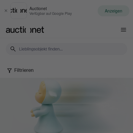
Auctionet
Anzeigen
Schließen
Verfügbar auf Google Play
Auctionet.com
Filtrieren
Contemporary
Art
&
Photography