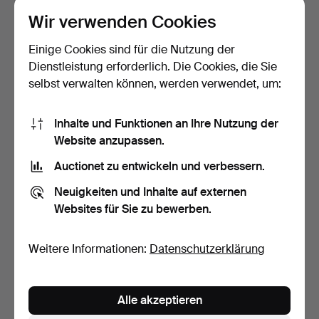
Ausgewähltes
Wir verwenden Cookies
Objekt
Einige Cookies sind für die Nutzung der
Dienstleistung erforderlich. Die Cookies, die Sie
selbst verwalten können, werden verwendet, um:
Inhalte und Funktionen an Ihre Nutzung der
Website anzupassen.
Auctionet zu entwickeln und verbessern.
BRITTA MARAKATT-LABBA.
BENGT OLSON. Ohne Titel,
"Vi", Farblithograf…
Öl auf Leinwand, …
Neuigkeiten und Inhalte auf externen
Beendet 10. Mai 2026
Beendet 10. Mai 2026
Websites für Sie zu bewerben.
22 Gebote
24 Gebote
464 USD
1.160 USD
Weitere Informationen:
Datenschutzerklärung
Alle akzeptieren