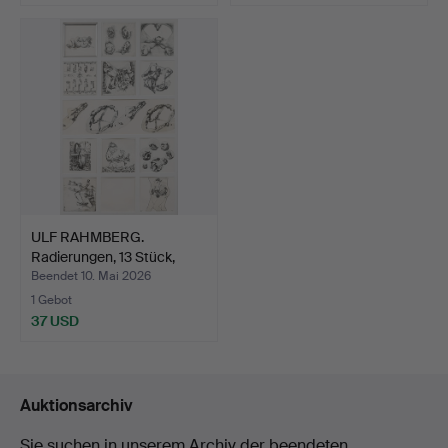
ULF RAHMBERG.
Radierungen, 13 Stück,
signi…
Beendet 10. Mai 2026
1 Gebot
37 USD
Auktionsarchiv
Sie suchen in unserem Archiv der beendeten