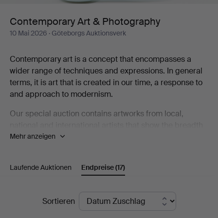
Contemporary Art & Photography
10 Mai 2026
· Göteborgs Auktionsverk
Contemporary art is a concept that encompasses a
wider range of techniques and expressions. In general
terms, it is art that is created in our time, a response to
and approach to modernism.
Our special auction contains artworks from local,
national and international artists that show the breadth
Mehr anzeigen
that contemporary art represents, including Karin
Wikström, Eva Zethraeus, Yoshitomo Nara, Bobo
Wallmansson, Klara Kristalova and Britta Marakatt-
Laufende Auktionen
Endpreise
(17)
Labba.
Welcome to take a look at the catalogue and discover
Endpreise
Sortieren
some of the artists who are part of the contemporary art
scene!