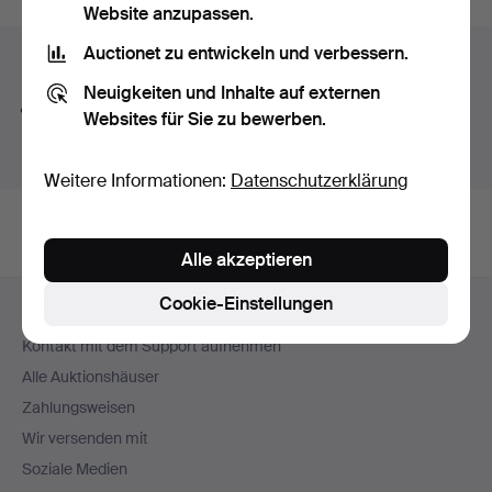
Website anzupassen.
Auctionet zu entwickeln und verbessern.
Suchtipps
Neuigkeiten und Inhalte auf externen
Wir suchen automatisch nach Teilen von Begriffen.
Websites für Sie zu bewerben.
Geben Sie z.B.
band
ein, finden wir auch
Arm
band
uhr
.
Weitere Informationen:
Datenschutzerklärung
Alle akzeptieren
Fußzeilen-
Cookie-Einstellungen
Hilfe und Kontakt
Navigation
Kontakt mit dem Support aufnehmen
Alle Auktionshäuser
Zahlungsweisen
Wir versenden mit
Soziale Medien