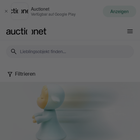
Auctionet
Anzeigen
Schließen
Verfügbar auf Google Play
Auctionet.com
Filtrieren
Contemporary
Art
&
Photography