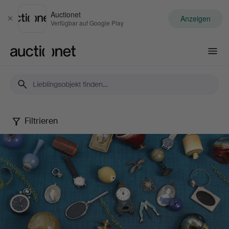
Auctionet
Anzeigen
Schließen
Verfügbar auf Google Play
Auctionet.com
Filtrieren
Small
Treasures