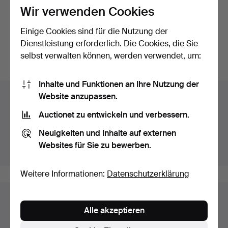
Wir verwenden Cookies
MÄRTA MÅÅS-
FJETTERSTRÖM. Gewebt,
Einige Cookies sind für die Nutzung der
"Blomlapp…
Beendet 27. Feb 2022
Dienstleistung erforderlich. Die Cookies, die Sie
35 Gebote
380 USD
selbst verwalten können, werden verwendet, um:
Inhalte und Funktionen an Ihre Nutzung der
Auktionsarchiv
Website anzupassen.
Auctionet zu entwickeln und verbessern.
Sie suchen in unserem Archiv der beendeten
Auktionen.
Neuigkeiten und Inhalte auf externen
Websites für Sie zu bewerben.
Stattdessen laufende Auktionen anzeigen.
Weitere Informationen:
Datenschutzerklärung
Objekte in Schweden
Alle akzeptieren
Hier sehen sie nur Auktionen in Schweden. Wir haben