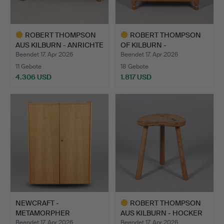
ROBERT THOMPSON
ROBERT THOMPSON
AUS KILBURN - ANRICHTE
OF KILBURN -
„MO…
'MOUSEMAN' SE…
Beendet 17. Apr 2026
Beendet 17. Apr 2026
11 Gebote
18 Gebote
4.306 USD
1.817 USD
Ausgewähltes
Ausgewähltes
Objekt
Objekt
NEWCRAFT -
ROBERT THOMPSON
METAMORPHER
AUS KILBURN - HOCKER
SCHREIBTISCH AUS DE…
„MOUS…
Beendet 17. Apr 2026
Beendet 17. Apr 2026