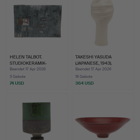
HELEN TALBOT.
TAKESHI YASUDA
STUDIOKERAMIK-
(JAPANESE, 1943).
SKULPTUR.
GROSSE PO…
Beendet 17. Apr 2026
Beendet 17. Apr 2026
3 Gebote
16 Gebote
74 USD
364 USD