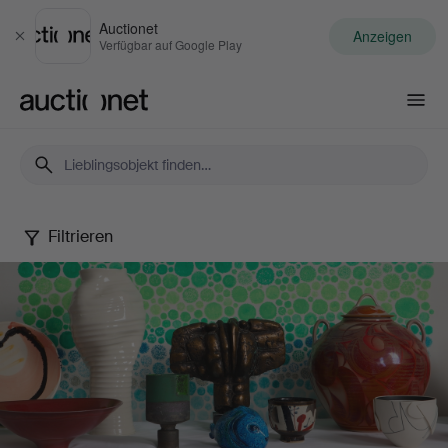
Auctionet
Anzeigen
Schließen
Verfügbar auf Google Play
Auctionet.com
Filtrieren
Spring
20th
Century
Art
&