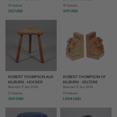
15 Gebote
19 Gebote
252 USD
379 USD
Ausgewähltes
Objekt
ROBERT THOMPSON AUS
ROBERT THOMPSON OF
KILBURN - HOCKER
KILBURN - SELTENE
„MOUS…
'MOUS…
Beendet 17. Apr 2026
Beendet 17. Apr 2026
21 Gebote
14 Gebote
350 USD
1.954 USD