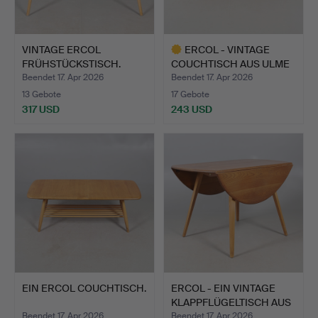
VINTAGE ERCOL
ERCOL - VINTAGE
FRÜHSTÜCKSTISCH.
COUCHTISCH AUS ULME
UND BU…
Beendet 17. Apr 2026
Beendet 17. Apr 2026
13 Gebote
17 Gebote
317 USD
243 USD
Ausgewähltes
Objekt
EIN ERCOL COUCHTISCH.
ERCOL - EIN VINTAGE
KLAPPFLÜGELTISCH AUS
U…
Beendet 17. Apr 2026
Beendet 17. Apr 2026