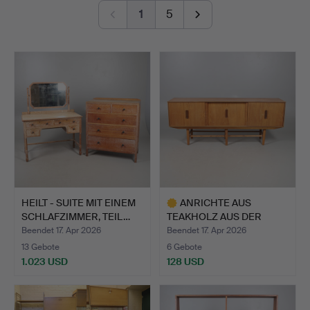
others, alongside sculptures by Ralph Brown RA,
1
5
Sophie Ryder, Guy Taplin and Sokari Douglas Camp.
The paintings and works on paper includes works by Sir
Terry Frost RA, Gillian Ayres CBE RA, Alan Davie,
Duncan Grant, Josef Herman, Roger de Grey RA and
Richard Bawden among the highlights.
Welcome to the auction!
HEILT - SUITE MIT EINEM
ANRICHTE AUS
SCHLAFZIMMER, TEIL…
TEAKHOLZ AUS DER
MITTE DES JA…
Beendet 17. Apr 2026
Beendet 17. Apr 2026
13 Gebote
6 Gebote
1.023 USD
128 USD
Ausgewähltes
Objekt