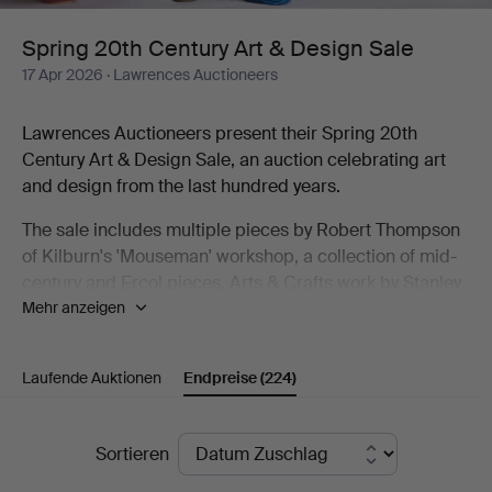
Design
Spring 20th Century Art & Design Sale
17 Apr 2026
· Lawrences Auctioneers
Sale
Lawrences Auctioneers present their Spring 20th
Century Art & Design Sale, an auction celebrating art
and design from the last hundred years.
The sale includes multiple pieces by Robert Thompson
of Kilburn's 'Mouseman' workshop, a collection of mid-
century and Ercol pieces, Arts & Crafts work by Stanley
Mehr anzeigen
Webb Davies and Art Deco design. As well as furniture
the sale includes decorative arts from Lalique and
cameo glass to Georg Jensen silver and a
Laufende Auktionen
Endpreise
(224)
Goldscheider Vienna figure.
The auction also includes a strong studio pottery
Endpreise
Sortieren
collection, with works by Richard Batterham, Rupert
Spira, Alan Caiger-Smith Gordon Baldwin and many