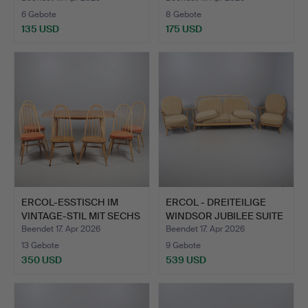
6 Gebote
8 Gebote
135 USD
175 USD
ERCOL-ESSTISCH IM
ERCOL - DREITEILIGE
VINTAGE-STIL MIT SECHS
WINDSOR JUBILEE SUITE
S…
…
Beendet 17. Apr 2026
Beendet 17. Apr 2026
13 Gebote
9 Gebote
350 USD
539 USD