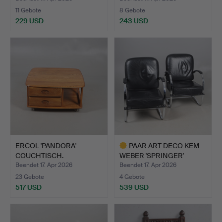
11 Gebote
8 Gebote
229 USD
243 USD
ERCOL 'PANDORA'
PAAR ART DECO KEM
COUCHTISCH.
WEBER 'SPRINGER'
SESSEL.
Beendet 17. Apr 2026
Beendet 17. Apr 2026
23 Gebote
4 Gebote
517 USD
539 USD
Ausgewähltes
Objekt