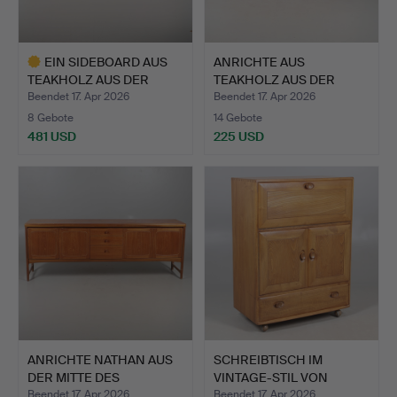
EIN SIDEBOARD AUS
ANRICHTE AUS
TEAKHOLZ AUS DER
TEAKHOLZ AUS DER
MITTE D…
MITTE DES JA…
Beendet 17. Apr 2026
Beendet 17. Apr 2026
8 Gebote
14 Gebote
481 USD
225 USD
Ausgewähltes
Objekt
ANRICHTE NATHAN AUS
SCHREIBTISCH IM
DER MITTE DES
VINTAGE-STIL VON
JAHRHUND…
ERCOL.
Beendet 17. Apr 2026
Beendet 17. Apr 2026