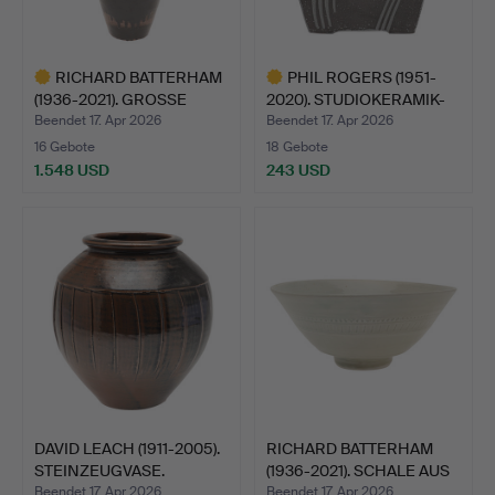
RICHARD BATTERHAM
PHIL ROGERS (1951-
(1936-2021). GROSSE
2020). STUDIOKERAMIK-
VASE…
VAS…
Beendet 17. Apr 2026
Beendet 17. Apr 2026
16 Gebote
18 Gebote
1.548 USD
243 USD
Ausgewähltes
Ausgewähltes
Objekt
Objekt
DAVID LEACH (1911-2005).
RICHARD BATTERHAM
STEINZEUGVASE.
(1936-2021). SCHALE AUS
…
Beendet 17. Apr 2026
Beendet 17. Apr 2026