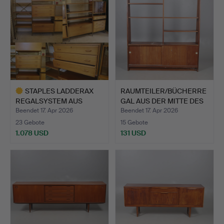
STAPLES LADDERAX
RAUMTEILER/BÜCHERRE
REGALSYSTEM AUS
GAL AUS DER MITTE DES
TEAKHOLZ …
J…
Beendet 17. Apr 2026
Beendet 17. Apr 2026
23 Gebote
15 Gebote
1.078 USD
131 USD
Ausgewähltes
Objekt