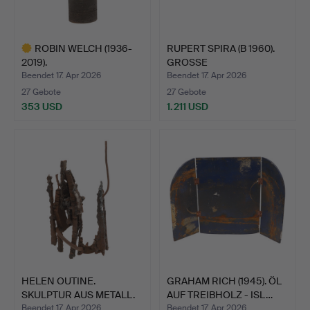
ROBIN WELCH (1936-
RUPERT SPIRA (B 1960).
2019).
GROSSE
STUDIOKERAMIKVASE.
STUDIOKERAMI…
Beendet 17. Apr 2026
Beendet 17. Apr 2026
27 Gebote
27 Gebote
353 USD
1.211 USD
Ausgewähltes
Objekt
HELEN OUTINE.
GRAHAM RICH (1945). ÖL
SKULPTUR AUS METALL.
AUF TREIBHOLZ - ISL…
Beendet 17. Apr 2026
Beendet 17. Apr 2026