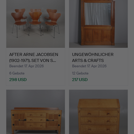
AFTER ARNE JACOBSEN
UNGEWÖHNLICHER
(1902-1971). SET VON S…
ARTS & CRAFTS
FLURSTÄNDER A…
Beendet 17. Apr 2026
Beendet 17. Apr 2026
6 Gebote
12 Gebote
298 USD
217 USD