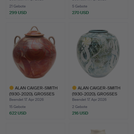
21 Gebote
5 Gebote
299 USD
270 USD
ALAN CAIGER-SMITH
ALAN CAIGER-SMITH
(1930-2020). GROSSES
(1930-2020). GROSSES
LÜS…
TÖP…
Beendet 17. Apr 2026
Beendet 17. Apr 2026
15 Gebote
2 Gebote
622 USD
216 USD
Ausgewähltes
Ausgewähltes
Objekt
Objekt