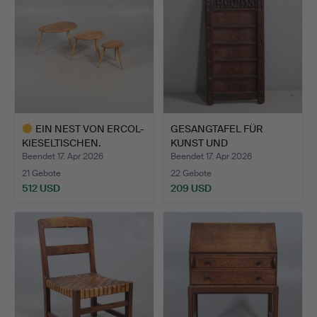
EIN NEST VON ERCOL-
GESANGTAFEL FÜR
KIESELTISCHEN.
KUNST UND
KUNSTHANDWERK, M…
Beendet 17. Apr 2026
Beendet 17. Apr 2026
21 Gebote
22 Gebote
512 USD
209 USD
Ausgewähltes
Objekt