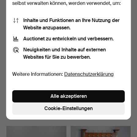
selbst verwalten können, werden verwendet, um:
16 Gebote
3 Gebote
128 USD
202 USD
Inhalte und Funktionen an Ihre Nutzung der
Website anzupassen.
Auctionet zu entwickeln und verbessern.
Neuigkeiten und Inhalte auf externen
Websites für Sie zu bewerben.
Weitere Informationen:
Datenschutzerklärung
19THC ARTS & CRAFTS
PAAR MODERNE
Alle akzeptieren
KONSOLENTISCH AUS
BÜCHERREGALE AUS
NUSS…
EICHENHOLZ.
Beendet 17. Apr 2026
Beendet 17. Apr 2026
Cookie-Einstellungen
12 Gebote
18 Gebote
231 USD
458 USD