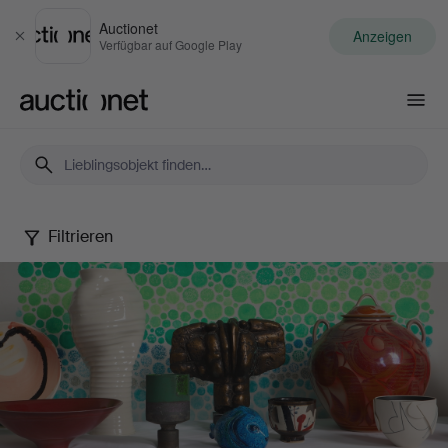
Auctionet
Anzeigen
Schließen
Verfügbar auf Google Play
Auctionet.com
Filtrieren
Spring
20th
Century
Art
&