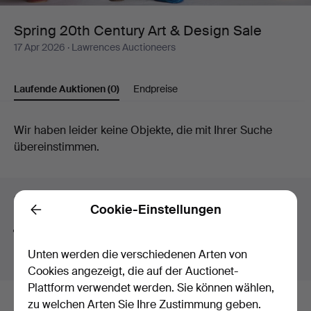
Design
Spring 20th Century Art & Design Sale
17 Apr 2026
· Lawrences Auctioneers
Sale
Laufende Auktionen
(0)
Endpreise
Laufende
Wir haben leider keine Objekte, die mit Ihrer Suche
übereinstimmen.
Auktionen
Suchtipps
Cookie-Einstellungen
Back
Wir suchen automatisch nach Teilen von Begriffen.
Geben Sie z.B.
band
ein, finden wir auch
Arm
band
uhr
.
Unten werden die verschiedenen Arten von
Cookies angezeigt, die auf der Auctionet-
Plattform verwendet werden. Sie können wählen,
zu welchen Arten Sie Ihre Zustimmung geben.