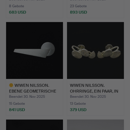
8 Gebote
23 Gebote
683 USD
893 USD
WIWEN NILSSON.
WIWEN NILSSON.
EBENE GEOMETRISCHE
OHRRINGE, EIN PAAR, IN
BROSCHE.
FORM…
Beendet 30. Nov 2025
Beendet 30. Nov 2025
15 Gebote
13 Gebote
841 USD
379 USD
Ausgewähltes
Objekt