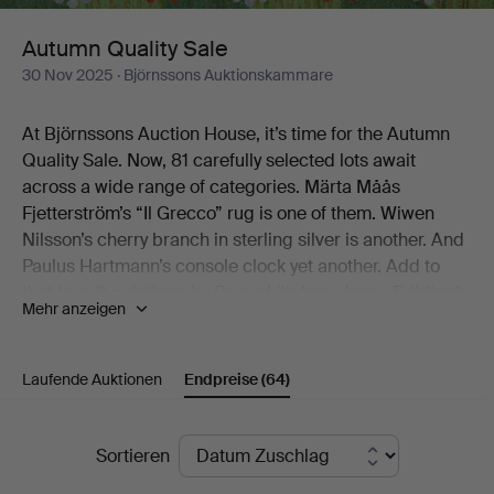
Autumn Quality Sale
30 Nov 2025
· Björnssons Auktionskammare
At Björnssons Auction House, it’s time for the Autumn
Quality Sale. Now, 81 carefully selected lots await
across a wide range of categories. Märta Måås
Fjetterström’s “Il Grecco” rug is one of them. Wiwen
Nilsson’s cherry branch in sterling silver is another. And
Paulus Hartmann’s console clock yet another. Add to
that four (!) paintings by Bruno Liljefors, Jonas Fröding’s
Mehr anzeigen
Playing Children, the jubilee bowl from Royal
Copenhagen’s Musselmalet service, and Gianni
Colombo’s graphic play from the early 1970s.
Laufende Auktionen
Endpreise
(64)
There you have a few of the catalogue’s little treats.
Endpreise
Sortieren
We warmly welcome you to Björnssons Auction House
to discover the rest for yourself!