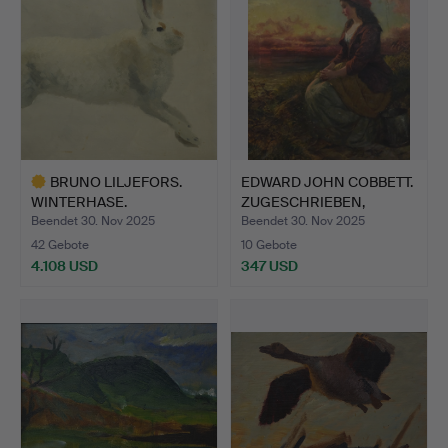
BRUNO LILJEFORS.
EDWARD JOHN COBBETT.
WINTERHASE.
ZUGESCHRIEBEN,
FISCHE…
Beendet 30. Nov 2025
Beendet 30. Nov 2025
42 Gebote
10 Gebote
4.108 USD
347 USD
Ausgewähltes
Objekt