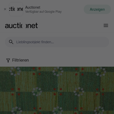
Auctionet
Anzeigen
Schließen
Verfügbar auf Google Play
Auctionet.com
Filtrieren
Autumn
Quality
Sale