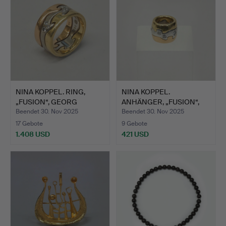
NINA KOPPEL. RING,
NINA KOPPEL.
„FUSION“, GEORG
ANHÄNGER, „FUSION“,
JENSEN.
GEORG JEN…
Beendet 30. Nov 2025
Beendet 30. Nov 2025
17 Gebote
9 Gebote
1.408 USD
421 USD