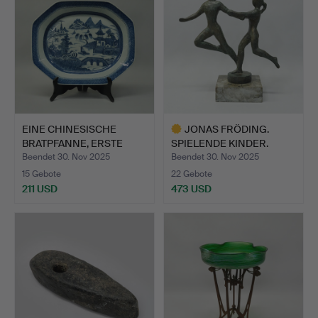
EINE CHINESISCHE
JONAS FRÖDING.
BRATPFANNE, ERSTE
SPIELENDE KINDER.
HÄLFTE …
Beendet 30. Nov 2025
Beendet 30. Nov 2025
15 Gebote
22 Gebote
211 USD
473 USD
Ausgewähltes
Objekt