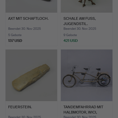
AXT MIT SCHAFTLOCH.
SCHALE AM FUSS,
JUGENDSTIL.
Beendet 30. Nov 2025
Beendet 30. Nov 2025
5 Gebote
9 Gebote
137 USD
421 USD
FEUERSTEIN.
TANDEMFAHRRAD MIT
HALBMOTOR, WICI,
1950ER …
Beendet 30. Nov 2025
Beendet 30. Nov 2025