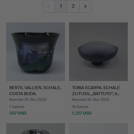
1
2
Viewing 24-28/11 1-5 pm.
BERTIL VALLIEN. SCHALE,
TOBIA SCARPA. SCHALE
COSTA BODA.
ZU FUSS, „BATTUTO“, V…
Beendet 30. Nov 2025
Beendet 30. Nov 2025
7 Gebote
19 Gebote
337 USD
1.227 USD