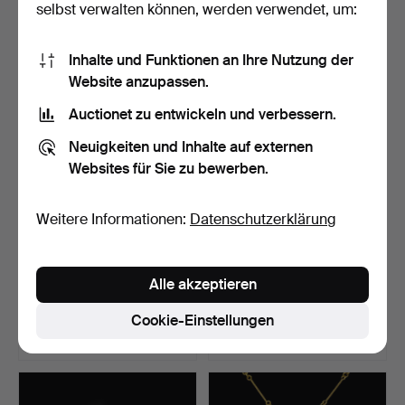
selbst verwalten können, werden verwendet, um:
50 Gebote
6 Gebote
1.419 USD
1.005 USD
Inhalte und Funktionen an Ihre Nutzung der
Website anzupassen.
Auctionet zu entwickeln und verbessern.
Neuigkeiten und Inhalte auf externen
Websites für Sie zu bewerben.
Weitere Informationen:
Datenschutzerklärung
STAFFAN SANDBERG.
STAFFAN SANDBERG.
Alle akzeptieren
RING, „SEEANEMONE“.
RING, „SEEANEMONE“.
Beendet 30. Nov 2025
Beendet 30. Nov 2025
Cookie-Einstellungen
15 Gebote
10 Gebote
305 USD
284 USD