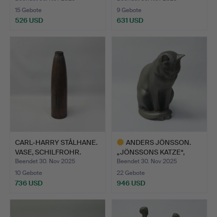
15 Gebote
9 Gebote
526 USD
631 USD
CARL-HARRY STÅLHANE.
ANDERS JÖNSSON.
VASE, SCHILFROHR.
„JÖNSSONS KATZE“,
FESTE SC…
Beendet 30. Nov 2025
Beendet 30. Nov 2025
10 Gebote
22 Gebote
736 USD
946 USD
Ausgewähltes
Objekt