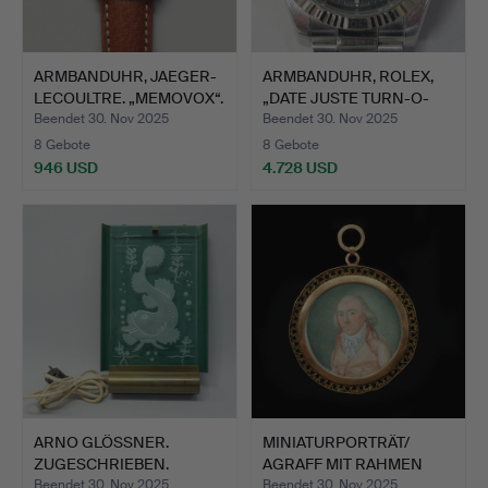
ARMBANDUHR, JAEGER-
ARMBANDUHR, ROLEX,
LECOULTRE. „MEMOVOX“.
„DATE JUSTE TURN-O-
GRAP…
Beendet 30. Nov 2025
Beendet 30. Nov 2025
8 Gebote
8 Gebote
946 USD
4.728 USD
ARNO GLÖSSNER.
MINIATURPORTRÄT/
ZUGESCHRIEBEN.
AGRAFF MIT RAHMEN
WANDLAMPE, M…
AUS 14-…
Beendet 30. Nov 2025
Beendet 30. Nov 2025