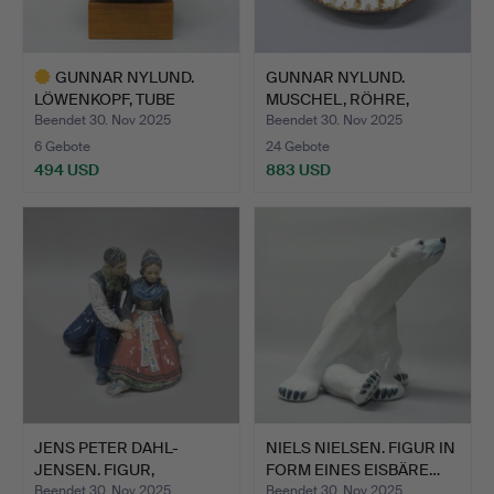
GUNNAR NYLUND.
GUNNAR NYLUND.
LÖWENKOPF, TUBE
MUSCHEL, RÖHRE,
BEACH.
STRAND.
Beendet 30. Nov 2025
Beendet 30. Nov 2025
6 Gebote
24 Gebote
494 USD
883 USD
Ausgewähltes
Objekt
JENS PETER DAHL-
NIELS NIELSEN. FIGUR IN
JENSEN. FIGUR,
FORM EINES EISBÄRE…
„WERBUNG“.
Beendet 30. Nov 2025
Beendet 30. Nov 2025