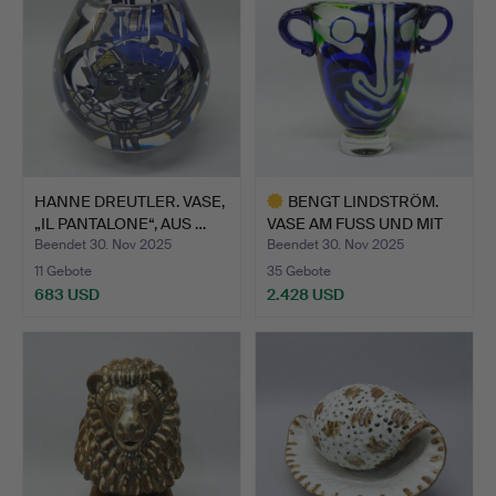
HANNE DREUTLER. VASE,
BENGT LINDSTRÖM.
„IL PANTALONE“, AUS …
VASE AM FUSS UND MIT
AUFH…
Beendet 30. Nov 2025
Beendet 30. Nov 2025
11 Gebote
35 Gebote
683 USD
2.428 USD
Ausgewähltes
Objekt