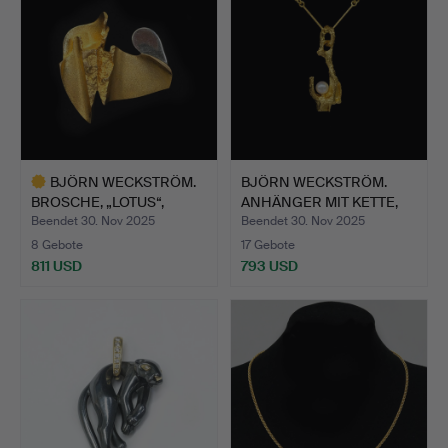
BJÖRN WECKSTRÖM.
BJÖRN WECKSTRÖM.
BROSCHE, „LOTUS“,
ANHÄNGER MIT KETTE,
LAPPONI…
„AN D…
Beendet 30. Nov 2025
Beendet 30. Nov 2025
8 Gebote
17 Gebote
811 USD
793 USD
Ausgewähltes
Objekt