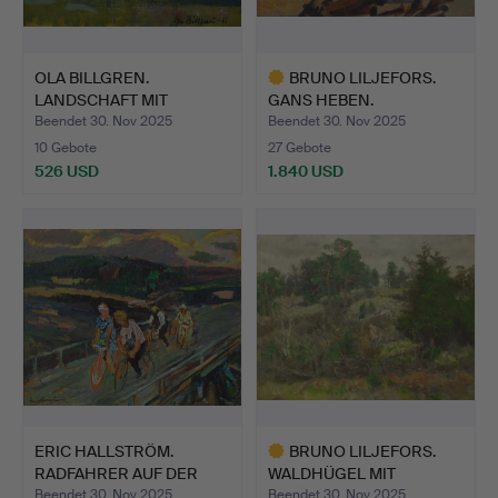
OLA BILLGREN.
BRUNO LILJEFORS.
LANDSCHAFT MIT
GANS HEBEN.
HÜGELN.
Beendet 30. Nov 2025
Beendet 30. Nov 2025
10 Gebote
27 Gebote
526 USD
1.840 USD
Ausgewähltes
Objekt
ERIC HALLSTRÖM.
BRUNO LILJEFORS.
RADFAHRER AUF DER
WALDHÜGEL MIT
BRÜCKE.
GARTEN.
Beendet 30. Nov 2025
Beendet 30. Nov 2025