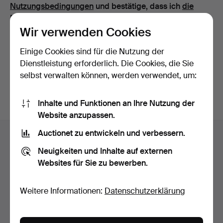
Nutzungsbedingungen
und bestätige, dass ich
die
Datenschutzerklärung
zur Kenntnis genommen habe.
Wir verwenden Cookies
Weiter mit Facebook
Einige Cookies sind für die Nutzung der
Dienstleistung erforderlich. Die Cookies, die Sie
Um fortfahren zu können, müssen Sie die Bedingungen
selbst verwalten können, werden verwendet, um:
akzeptieren.
Inhalte und Funktionen an Ihre Nutzung der
Website anzupassen.
Fußzeilen-
Auctionet zu entwickeln und verbessern.
Hilfe und Kontakt
Navigation
Neuigkeiten und Inhalte auf externen
Kontakt mit dem Support aufnehmen
Websites für Sie zu bewerben.
Alle Auktionshäuser
Zahlungsweisen
Weitere Informationen:
Datenschutzerklärung
Wir versenden mit
Soziale Medien