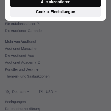
Alle akzeptieren
Auctionet
Über Auctionet
Cookie-Einstellungen
Offene Stellen
Für Auktionshäuser
Die Auctionet-Garantie
Mehr von Auctionet
Auctionet Magazine
Die Auctionet-App
Auctionet Academy
Künstler und Designer
Themen- und Saalauktionen
Deutsch
USD
Bedingungen
Datenschutzerklärung