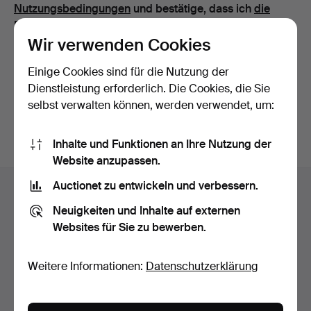
Nutzungsbedingungen
und bestätige, dass ich
die
Datenschutzerklärung
zur Kenntnis genommen habe.
Wir verwenden Cookies
Weiter mit Facebook
Einige Cookies sind für die Nutzung der
Dienstleistung erforderlich. Die Cookies, die Sie
Um fortfahren zu können, müssen Sie die Bedingungen
selbst verwalten können, werden verwendet, um:
akzeptieren.
Inhalte und Funktionen an Ihre Nutzung der
Website anzupassen.
Fußzeilen-
Auctionet zu entwickeln und verbessern.
Hilfe und Kontakt
Navigation
Neuigkeiten und Inhalte auf externen
Kontakt mit dem Support aufnehmen
Websites für Sie zu bewerben.
Alle Auktionshäuser
Zahlungsweisen
Weitere Informationen:
Datenschutzerklärung
Wir versenden mit
Soziale Medien