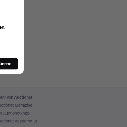
en.
tieren
ehr von Auctionet
uctionet Magazine
ie Auctionet-App
uctionet Academy