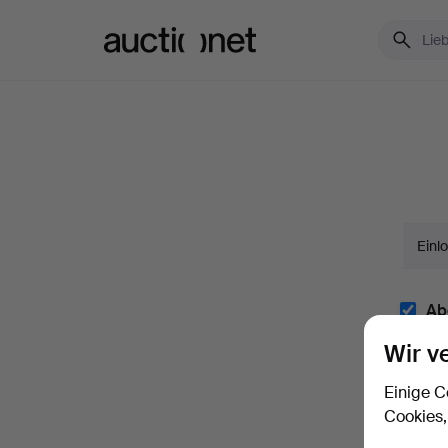
Auctionet.com
Einl
Abo
Mit u. 
Wir v
Abonnem
Einige C
Ich
Cookies,
und be