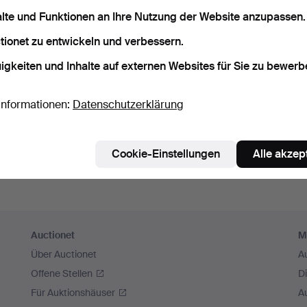
men habe.
alte und Funktionen an Ihre Nutzung der Website anzupassen.
tionet zu entwickeln und verbessern.
Weiter mit Facebook
igkeiten und Inhalte auf externen Websites für Sie zu bewerb
Um fortfahren zu können, müssen Sie die Bedingungen akzeptieren.
Informationen:
Datenschutzerklärung
Cookie-Einstellungen
Alle akzep
Auctionet
M
Über Auctionet
A
Offene Stellen
D
Für Auktionshäuser
A