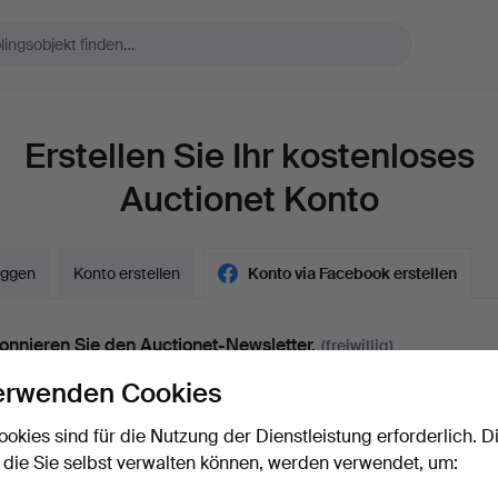
Erstellen Sie Ihr kostenloses
Auctionet Konto
oggen
Konto erstellen
Konto via Facebook erstellen
nnieren Sie den Auctionet-Newsletter.
(freiwillig)
a. Expertentipps, ausgewählten Objekten und Inspiration. Sie können das
erwenden Cookies
ent ganz einfach beenden, falls Sie nicht mehr interessiert sind.
ookies sind für die Nutzung der Dienstleistung erforderlich. D
 bin über 18 Jahre alt und akzeptiere
die Nutzungsbedingun
 die Sie selbst verwalten können, werden verwendet, um:
stätige, dass ich
die Datenschutzerklärung
zur Kenntnis