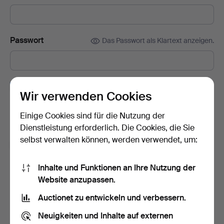
Passwort
Das Passwort als Klartext anzeigen.
Abonnieren Sie den Auctionet-Newsletter.
(freiwillig)
Wir verwenden Cookies
Mit u. a. Expertentipps, ausgewählten Objekten und Inspiration.
Sie können das Abonnement ganz einfach beenden, falls Sie
Einige Cookies sind für die Nutzung der
nicht mehr interessiert sind.
Dienstleistung erforderlich. Die Cookies, die Sie
selbst verwalten können, werden verwendet, um:
Ich bin über 18 Jahre alt und akzeptiere
die
Nutzungsbedingungen
und bestätige, dass ich
die
Inhalte und Funktionen an Ihre Nutzung der
Datenschutzerklärung
zur Kenntnis genommen habe.
Website anzupassen.
Auctionet zu entwickeln und verbessern.
Konto erstellen
Neuigkeiten und Inhalte auf externen