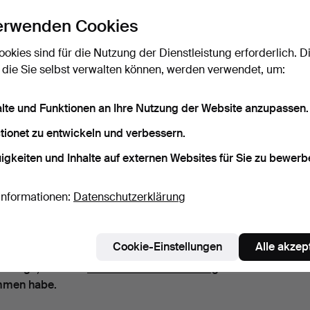
erwenden Cookies
ort
Das Passwort als Klartext a
ookies sind für die Nutzung der Dienstleistung erforderlich. D
 die Sie selbst verwalten können, werden verwendet, um:
nnieren Sie die Newsletter von Auktionsmagasinet Vänersbo
alte und Funktionen an Ihre Nutzung der Website anzupassen.
llig)
tionet zu entwickeln und verbessern.
. Auktionskatalogen, Enladungen zu Veranstaltungen und Neuigkeiten. S
das Abonnement ganz einfach beenden, falls Sie nicht mehr interessier
igkeiten und Inhalte auf externen Websites für Sie zu bewerb
nnieren Sie den Auctionet-Newsletter.
(freiwillig)
Informationen:
Datenschutzerklärung
a. Expertentipps, ausgewählten Objekten und Inspiration. Sie können das
ent ganz einfach beenden, falls Sie nicht mehr interessiert sind.
Cookie-Einstellungen
Alle akzep
 bin über 18 Jahre alt und akzeptiere
die Nutzungsbedingun
stätige, dass ich
die Datenschutzerklärung
zur Kenntnis
men habe.