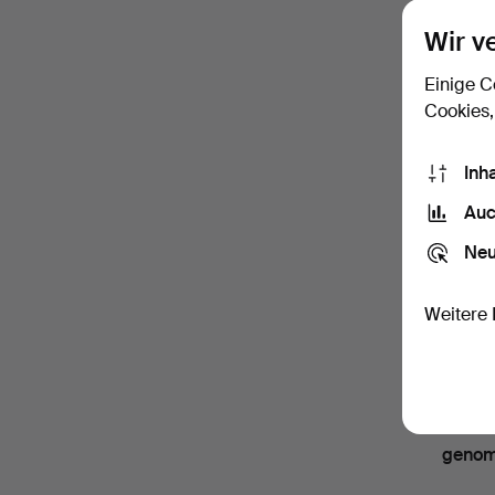
Wir v
Passw
Einige C
Cookies,
Abo
Inh
(freiwi
Auc
Mit u.a
können 
Neu
Abo
Weitere 
Mit u. 
Abonnem
Ich
und be
genom