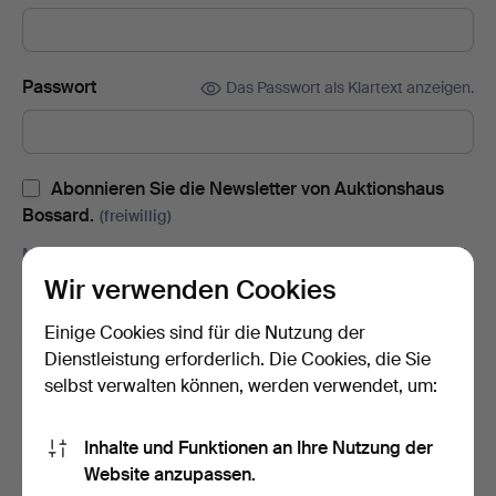
Passwort
Das Passwort als Klartext anzeigen.
Abonnieren Sie die Newsletter von Auktionshaus
Bossard.
(freiwillig)
Mit u.a. Auktionskatalogen, Enladungen zu Veranstaltungen und
Neuigkeiten. Sie können das Abonnement ganz einfach
Wir verwenden Cookies
beenden, falls Sie nicht mehr interessiert sind.
Einige Cookies sind für die Nutzung der
Abonnieren Sie den Auctionet-Newsletter.
(freiwillig)
Dienstleistung erforderlich. Die Cookies, die Sie
Mit u. a. Expertentipps, ausgewählten Objekten und Inspiration.
selbst verwalten können, werden verwendet, um:
Sie können das Abonnement ganz einfach beenden, falls Sie
nicht mehr interessiert sind.
Inhalte und Funktionen an Ihre Nutzung der
Ich bin über 18 Jahre alt und akzeptiere
die
Website anzupassen.