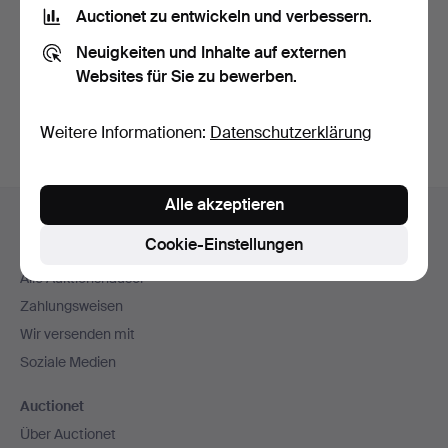
Nutzungsbedingungen
und bestätige, dass ich
die
Auctionet zu entwickeln und verbessern.
Datenschutzerklärung
zur Kenntnis genommen habe.
Neuigkeiten und Inhalte auf externen
Websites für Sie zu bewerben.
Konto erstellen
Weitere Informationen:
Datenschutzerklärung
Fußzeilen-
Alle akzeptieren
Hilfe und Kontakt
Navigation
Cookie-Einstellungen
Kontakt mit dem Support aufnehmen
Alle Auktionshäuser
Zahlungsweisen
Wir versenden mit
Soziale Medien
Auctionet
Über Auctionet