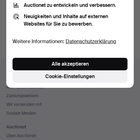
Nutzungsbedingungen
und bestätige, dass ich
die
Auctionet zu entwickeln und verbessern.
Datenschutzerklärung
zur Kenntnis genommen habe.
Neuigkeiten und Inhalte auf externen
Websites für Sie zu bewerben.
Konto erstellen
Weitere Informationen:
Datenschutzerklärung
Fußzeilen-
Alle akzeptieren
Hilfe und Kontakt
Navigation
Cookie-Einstellungen
Kontakt mit dem Support aufnehmen
Alle Auktionshäuser
Zahlungsweisen
Wir versenden mit
Soziale Medien
Auctionet
Über Auctionet