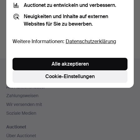
Nutzungsbedingungen
und bestätige, dass ich
die
Auctionet zu entwickeln und verbessern.
Datenschutzerklärung
zur Kenntnis genommen habe.
Neuigkeiten und Inhalte auf externen
Websites für Sie zu bewerben.
Konto erstellen
Weitere Informationen:
Datenschutzerklärung
Fußzeilen-
Alle akzeptieren
Hilfe und Kontakt
Navigation
Cookie-Einstellungen
Kontakt mit dem Support aufnehmen
Alle Auktionshäuser
Zahlungsweisen
Wir versenden mit
Soziale Medien
Auctionet
Über Auctionet