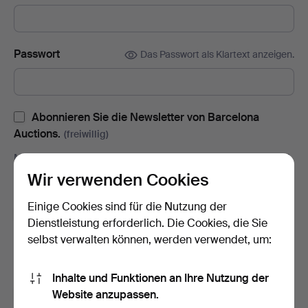
Passwort
Das Passwort als Klartext anzeigen.
Abonnieren Sie die Newsletter von Barcelona
Auctions.
(freiwillig)
Mit u.a. Auktionskatalogen, Enladungen zu Veranstaltungen und
Neuigkeiten. Sie können das Abonnement ganz einfach
Wir verwenden Cookies
beenden, falls Sie nicht mehr interessiert sind.
Einige Cookies sind für die Nutzung der
Abonnieren Sie den Auctionet-Newsletter.
(freiwillig)
Dienstleistung erforderlich. Die Cookies, die Sie
Mit u. a. Expertentipps, ausgewählten Objekten und Inspiration.
selbst verwalten können, werden verwendet, um:
Sie können das Abonnement ganz einfach beenden, falls Sie
nicht mehr interessiert sind.
Inhalte und Funktionen an Ihre Nutzung der
Ich bin über 18 Jahre alt und akzeptiere
die
Website anzupassen.