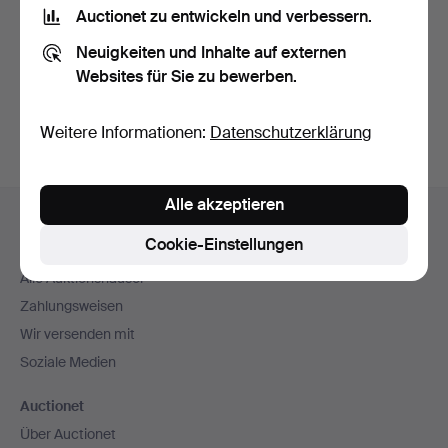
Nutzungsbedingungen
und bestätige, dass ich
die
Auctionet zu entwickeln und verbessern.
Datenschutzerklärung
zur Kenntnis genommen habe.
Neuigkeiten und Inhalte auf externen
Websites für Sie zu bewerben.
Konto erstellen
Weitere Informationen:
Datenschutzerklärung
Fußzeilen-
Alle akzeptieren
Hilfe und Kontakt
Navigation
Cookie-Einstellungen
Kontakt mit dem Support aufnehmen
Alle Auktionshäuser
Zahlungsweisen
Wir versenden mit
Soziale Medien
Auctionet
Über Auctionet