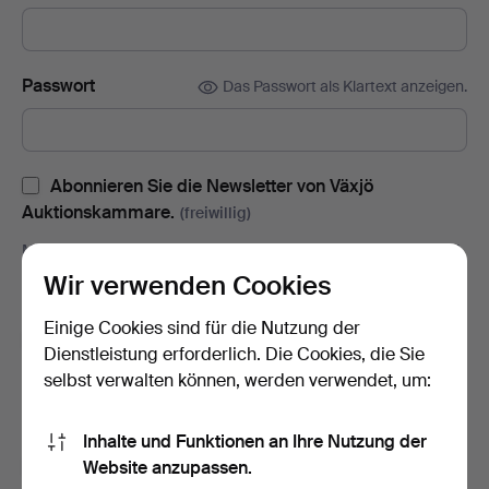
Passwort
Das Passwort als Klartext anzeigen.
Abonnieren Sie die Newsletter von Växjö
Auktionskammare.
(freiwillig)
Mit u.a. Auktionskatalogen, Enladungen zu Veranstaltungen und
Neuigkeiten. Sie können das Abonnement ganz einfach
Wir verwenden Cookies
beenden, falls Sie nicht mehr interessiert sind.
Einige Cookies sind für die Nutzung der
Abonnieren Sie den Auctionet-Newsletter.
(freiwillig)
Dienstleistung erforderlich. Die Cookies, die Sie
Mit u. a. Expertentipps, ausgewählten Objekten und Inspiration.
selbst verwalten können, werden verwendet, um:
Sie können das Abonnement ganz einfach beenden, falls Sie
nicht mehr interessiert sind.
Inhalte und Funktionen an Ihre Nutzung der
Ich bin über 18 Jahre alt und akzeptiere
die
Website anzupassen.