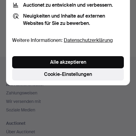
Nutzungsbedingungen
und bestätige, dass ich
die
Auctionet zu entwickeln und verbessern.
Datenschutzerklärung
zur Kenntnis genommen habe.
Neuigkeiten und Inhalte auf externen
Websites für Sie zu bewerben.
Konto erstellen
Weitere Informationen:
Datenschutzerklärung
Fußzeilen-
Alle akzeptieren
Hilfe und Kontakt
Navigation
Cookie-Einstellungen
Kontakt mit dem Support aufnehmen
Alle Auktionshäuser
Zahlungsweisen
Wir versenden mit
Soziale Medien
Auctionet
Über Auctionet