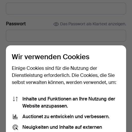
Passwort
Das Passwort als Klartext anzeigen.
Abonnieren Sie den Auctionet-Newsletter.
(freiwillig)
Wir verwenden Cookies
Mit u. a. Expertentipps, ausgewählten Objekten und Inspiration.
Sie können das Abonnement ganz einfach beenden, falls Sie
Einige Cookies sind für die Nutzung der
nicht mehr interessiert sind.
Dienstleistung erforderlich. Die Cookies, die Sie
selbst verwalten können, werden verwendet, um:
Ich bin über 18 Jahre alt und akzeptiere
die
Nutzungsbedingungen
und bestätige, dass ich
die
Inhalte und Funktionen an Ihre Nutzung der
Datenschutzerklärung
zur Kenntnis genommen habe.
Website anzupassen.
Auctionet zu entwickeln und verbessern.
Konto erstellen
Neuigkeiten und Inhalte auf externen