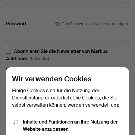
Passwort
Das Passwort als Klartext anzeigen.
Abonnieren Sie die Newsletter von Markus
Auktioner.
(freiwillig)
Mit u.a. Auktionskatalogen, Enladungen zu Veranstaltungen und
Neuigkeiten. Sie können das Abonnement ganz einfach
Wir verwenden Cookies
beenden, falls Sie nicht mehr interessiert sind.
Einige Cookies sind für die Nutzung der
Abonnieren Sie den Auctionet-Newsletter.
(freiwillig)
Dienstleistung erforderlich. Die Cookies, die Sie
Mit u. a. Expertentipps, ausgewählten Objekten und Inspiration.
selbst verwalten können, werden verwendet, um:
Sie können das Abonnement ganz einfach beenden, falls Sie
nicht mehr interessiert sind.
Inhalte und Funktionen an Ihre Nutzung der
Ich bin über 18 Jahre alt und akzeptiere
die
Website anzupassen.