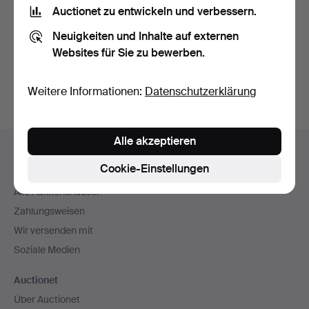
Nutzungsbedingungen
und bestätige, dass ich
die
Auctionet zu entwickeln und verbessern.
Datenschutzerklärung
zur Kenntnis genommen habe.
Neuigkeiten und Inhalte auf externen
Websites für Sie zu bewerben.
Konto erstellen
Weitere Informationen:
Datenschutzerklärung
Fußzeilen-
Alle akzeptieren
Hilfe und Kontakt
Navigation
Cookie-Einstellungen
Kontakt mit dem Support aufnehmen
Alle Auktionshäuser
Zahlungsweisen
Wir versenden mit
Soziale Medien
Auctionet
Über Auctionet