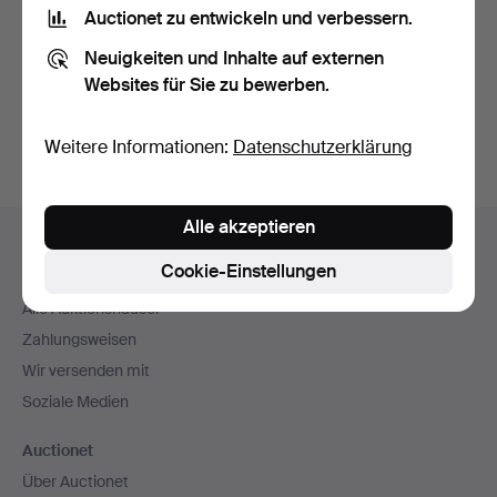
Nutzungsbedingungen
und bestätige, dass ich
die
Auctionet zu entwickeln und verbessern.
Datenschutzerklärung
zur Kenntnis genommen habe.
Neuigkeiten und Inhalte auf externen
Websites für Sie zu bewerben.
Konto erstellen
Weitere Informationen:
Datenschutzerklärung
Fußzeilen-
Alle akzeptieren
Hilfe und Kontakt
Navigation
Cookie-Einstellungen
Kontakt mit dem Support aufnehmen
Alle Auktionshäuser
Zahlungsweisen
Wir versenden mit
Soziale Medien
Auctionet
Über Auctionet