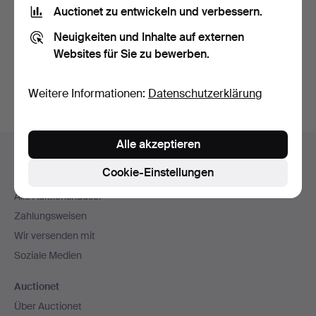
Nutzungsbedingungen
und bestätige, dass ich
die
Auctionet zu entwickeln und verbessern.
Datenschutzerklärung
zur Kenntnis genommen habe.
Neuigkeiten und Inhalte auf externen
Websites für Sie zu bewerben.
Konto erstellen
Weitere Informationen:
Datenschutzerklärung
Fußzeilen-
Alle akzeptieren
Hilfe und Kontakt
Navigation
Cookie-Einstellungen
Kontakt mit dem Support aufnehmen
Alle Auktionshäuser
Zahlungsweisen
Wir versenden mit
Soziale Medien
Auctionet
Über Auctionet