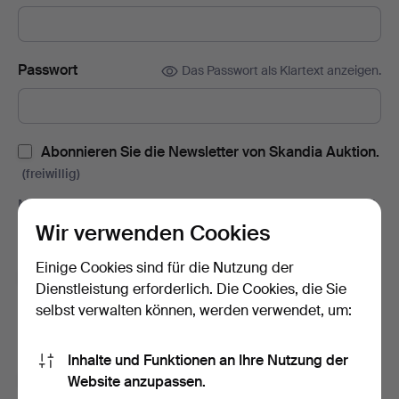
Passwort
Das Passwort als Klartext anzeigen.
Abonnieren Sie die Newsletter von Skandia Auktion.
(freiwillig)
Mit u.a. Auktionskatalogen, Enladungen zu Veranstaltungen und
Neuigkeiten. Sie können das Abonnement ganz einfach
Wir verwenden Cookies
beenden, falls Sie nicht mehr interessiert sind.
Einige Cookies sind für die Nutzung der
Abonnieren Sie den Auctionet-Newsletter.
(freiwillig)
Dienstleistung erforderlich. Die Cookies, die Sie
Mit u. a. Expertentipps, ausgewählten Objekten und Inspiration.
selbst verwalten können, werden verwendet, um:
Sie können das Abonnement ganz einfach beenden, falls Sie
nicht mehr interessiert sind.
Inhalte und Funktionen an Ihre Nutzung der
Ich bin über 18 Jahre alt und akzeptiere
die
Website anzupassen.