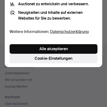
Nutzungsbedingungen
und bestätige, dass ich
die
Auctionet zu entwickeln und verbessern.
Datenschutzerklärung
zur Kenntnis genommen habe.
Neuigkeiten und Inhalte auf externen
Websites für Sie zu bewerben.
Konto erstellen
Weitere Informationen:
Datenschutzerklärung
Fußzeilen-
Alle akzeptieren
Hilfe und Kontakt
Navigation
Cookie-Einstellungen
Kontakt mit dem Support aufnehmen
Alle Auktionshäuser
Zahlungsweisen
Wir versenden mit
Soziale Medien
Auctionet
Über Auctionet