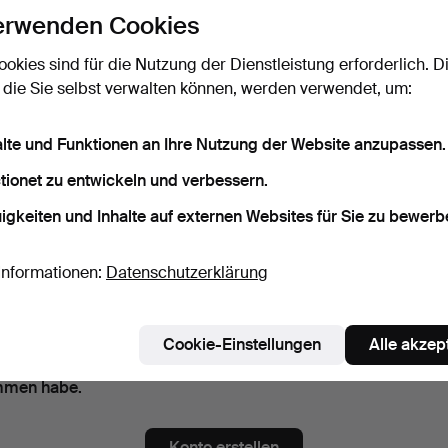
erwenden Cookies
ort
Das Passwort als Klartext a
ookies sind für die Nutzung der Dienstleistung erforderlich. D
 die Sie selbst verwalten können, werden verwendet, um:
alte und Funktionen an Ihre Nutzung der Website anzupassen.
nnieren Sie die Newsletter von Woxholt Auktioner.
(freiwillig)
tionet zu entwickeln und verbessern.
. Auktionskatalogen, Enladungen zu Veranstaltungen und Neuigkeiten. S
das Abonnement ganz einfach beenden, falls Sie nicht mehr interessier
igkeiten und Inhalte auf externen Websites für Sie zu bewerb
nnieren Sie den Auctionet-Newsletter.
(freiwillig)
Informationen:
Datenschutzerklärung
a. Expertentipps, ausgewählten Objekten und Inspiration. Sie können das
ent ganz einfach beenden, falls Sie nicht mehr interessiert sind.
 bin über 18 Jahre alt und akzeptiere
die Nutzungsbedingun
Cookie-Einstellungen
Alle akzep
stätige, dass ich
die Datenschutzerklärung
zur Kenntnis
men habe.
Konto erstellen