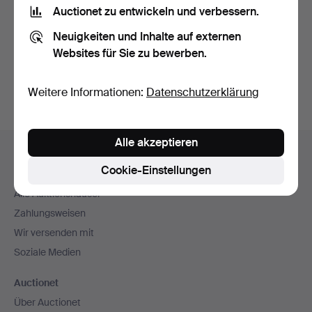
Nutzungsbedingungen
und bestätige, dass ich
die
Auctionet zu entwickeln und verbessern.
Datenschutzerklärung
zur Kenntnis genommen habe.
Neuigkeiten und Inhalte auf externen
Websites für Sie zu bewerben.
Konto erstellen
Weitere Informationen:
Datenschutzerklärung
Fußzeilen-
Alle akzeptieren
Hilfe und Kontakt
Navigation
Cookie-Einstellungen
Kontakt mit dem Support aufnehmen
Alle Auktionshäuser
Zahlungsweisen
Wir versenden mit
Soziale Medien
Auctionet
Über Auctionet