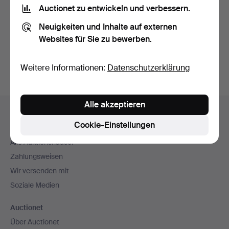
Nutzungsbedingungen
und bestätige, dass ich
die
Auctionet zu entwickeln und verbessern.
Datenschutzerklärung
zur Kenntnis genommen habe.
Neuigkeiten und Inhalte auf externen
Websites für Sie zu bewerben.
Konto erstellen
Weitere Informationen:
Datenschutzerklärung
Fußzeilen-
Alle akzeptieren
Hilfe und Kontakt
Navigation
Cookie-Einstellungen
Kontakt mit dem Support aufnehmen
Alle Auktionshäuser
Zahlungsweisen
Wir versenden mit
Soziale Medien
Auctionet
Über Auctionet