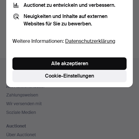
Nutzungsbedingungen
und bestätige, dass ich
die
Auctionet zu entwickeln und verbessern.
Datenschutzerklärung
zur Kenntnis genommen habe.
Neuigkeiten und Inhalte auf externen
Websites für Sie zu bewerben.
Konto erstellen
Weitere Informationen:
Datenschutzerklärung
Fußzeilen-
Alle akzeptieren
Hilfe und Kontakt
Navigation
Cookie-Einstellungen
Kontakt mit dem Support aufnehmen
Alle Auktionshäuser
Zahlungsweisen
Wir versenden mit
Soziale Medien
Auctionet
Über Auctionet