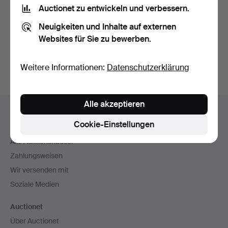
Nutzungsbedingungen
und bestätige, dass ich
die
Auctionet zu entwickeln und verbessern.
Datenschutzerklärung
zur Kenntnis genommen habe.
Neuigkeiten und Inhalte auf externen
Websites für Sie zu bewerben.
Konto erstellen
Weitere Informationen:
Datenschutzerklärung
Fußzeilen-
Alle akzeptieren
Hilfe und Kontakt
Navigation
Cookie-Einstellungen
Kontakt mit dem Support aufnehmen
Alle Auktionshäuser
Zahlungsweisen
Wir versenden mit
Soziale Medien
Auctionet
Über Auctionet