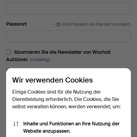
Passwort
Das Passwort als Klartext anzeigen.
Abonnieren Sie die Newsletter von Woxholt
Auktioner.
(freiwillig)
Mit u.a. Auktionskatalogen, Enladungen zu Veranstaltungen und
Neuigkeiten. Sie können das Abonnement ganz einfach
Wir verwenden Cookies
beenden, falls Sie nicht mehr interessiert sind.
Einige Cookies sind für die Nutzung der
Abonnieren Sie den Auctionet-Newsletter.
(freiwillig)
Dienstleistung erforderlich. Die Cookies, die Sie
Mit u. a. Expertentipps, ausgewählten Objekten und Inspiration.
selbst verwalten können, werden verwendet, um:
Sie können das Abonnement ganz einfach beenden, falls Sie
nicht mehr interessiert sind.
Inhalte und Funktionen an Ihre Nutzung der
Ich bin über 18 Jahre alt und akzeptiere
die
Website anzupassen.