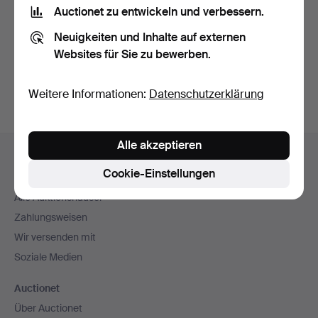
Nutzungsbedingungen
und bestätige, dass ich
die
Auctionet zu entwickeln und verbessern.
Datenschutzerklärung
zur Kenntnis genommen habe.
Neuigkeiten und Inhalte auf externen
Websites für Sie zu bewerben.
Konto erstellen
Weitere Informationen:
Datenschutzerklärung
Fußzeilen-
Alle akzeptieren
Hilfe und Kontakt
Navigation
Cookie-Einstellungen
Kontakt mit dem Support aufnehmen
Alle Auktionshäuser
Zahlungsweisen
Wir versenden mit
Soziale Medien
Auctionet
Über Auctionet