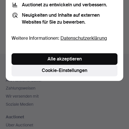
Nutzungsbedingungen
und bestätige, dass ich
die
Auctionet zu entwickeln und verbessern.
Datenschutzerklärung
zur Kenntnis genommen habe.
Neuigkeiten und Inhalte auf externen
Websites für Sie zu bewerben.
Konto erstellen
Weitere Informationen:
Datenschutzerklärung
Fußzeilen-
Alle akzeptieren
Hilfe und Kontakt
Navigation
Cookie-Einstellungen
Kontakt mit dem Support aufnehmen
Alle Auktionshäuser
Zahlungsweisen
Wir versenden mit
Soziale Medien
Auctionet
Über Auctionet