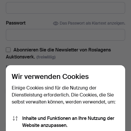
Passwort
Das Passwort als Klartext anzeigen.
Abonnieren Sie die Newsletter von Roslagens
Auktionsverk.
(freiwillig)
Mit u.a. Auktionskatalogen, Enladungen zu Veranstaltungen und
Neuigkeiten. Sie können das Abonnement ganz einfach
Wir verwenden Cookies
beenden, falls Sie nicht mehr interessiert sind.
Einige Cookies sind für die Nutzung der
Abonnieren Sie den Auctionet-Newsletter.
(freiwillig)
Dienstleistung erforderlich. Die Cookies, die Sie
Mit u. a. Expertentipps, ausgewählten Objekten und Inspiration.
selbst verwalten können, werden verwendet, um:
Sie können das Abonnement ganz einfach beenden, falls Sie
nicht mehr interessiert sind.
Inhalte und Funktionen an Ihre Nutzung der
Ich bin über 18 Jahre alt und akzeptiere
die
Website anzupassen.