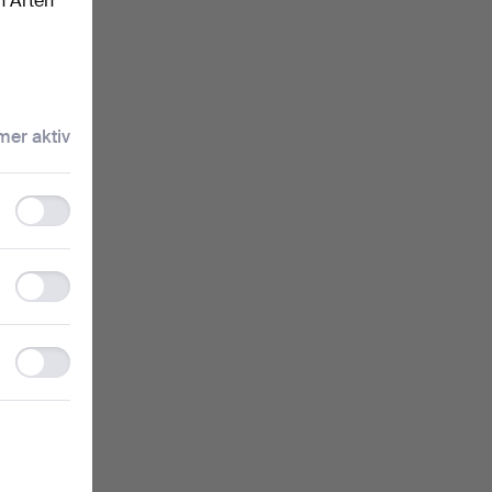
n Arten
nzeigen.
er aktiv
Functionality
ie
storage
t sind.
Statistics
storage
Ad
storage
gen