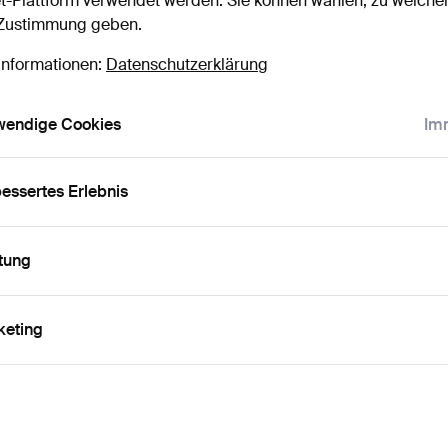
t-Plattform verwendet werden. Sie können wählen, zu welche
 Zustimmung geben.
ort
Das Passwort als Klartext a
Informationen:
Datenschutzerklärung
wendige Cookies
Imm
nnieren Sie die Newsletter von Stockholms Auktionsverk
gborg.
(freiwillig)
essertes Erlebnis
. Auktionskatalogen, Enladungen zu Veranstaltungen und Neuigkeiten. S
das Abonnement ganz einfach beenden, falls Sie nicht mehr interessier
tung
nnieren Sie den Auctionet-Newsletter.
(freiwillig)
a. Expertentipps, ausgewählten Objekten und Inspiration. Sie können das
ent ganz einfach beenden, falls Sie nicht mehr interessiert sind.
keting
 bin über 18 Jahre alt und akzeptiere
die Nutzungsbedingun
stätige, dass ich
die Datenschutzerklärung
zur Kenntnis
men habe.