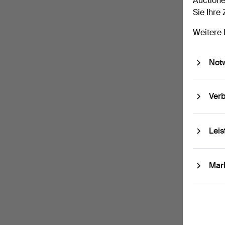
Auctione
Sie Ihre
Passw
Weitere 
Not
Abo
Helsin
Verb
Mit u.a
können 
Leis
Abo
Mit u. 
Abonnem
Mar
Ich
und be
genom