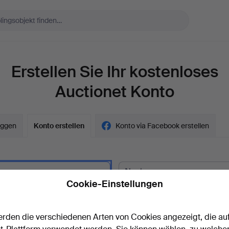
Erstellen Sie Ihr kostenloses
Auctionet Konto
oggen
Konto erstellen
Konto via Facebook erstellen
Cookie-Einstellungen
kunde?
rden die verschiedenen Arten von Cookies angezeigt, die au