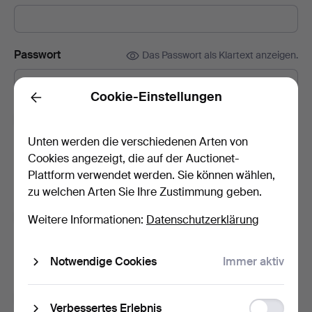
Passwort
Das Passwort als Klartext anzeigen.
Cookie-Einstellungen
Back
Abonnieren Sie die Newsletter von Kalmar
Auktionsverk.
(freiwillig)
Unten werden die verschiedenen Arten von
Cookies angezeigt, die auf der Auctionet-
Mit u.a. Auktionskatalogen, Enladungen zu Veranstaltungen und
Neuigkeiten. Sie können das Abonnement ganz einfach
Plattform verwendet werden. Sie können wählen,
beenden, falls Sie nicht mehr interessiert sind.
zu welchen Arten Sie Ihre Zustimmung geben.
Abonnieren Sie den Auctionet-Newsletter.
(freiwillig)
Weitere Informationen:
Datenschutzerklärung
Mit u. a. Expertentipps, ausgewählten Objekten und Inspiration.
Sie können das Abonnement ganz einfach beenden, falls Sie
Notwendige Cookies
Immer aktiv
nicht mehr interessiert sind.
Ich bin über 18 Jahre alt und akzeptiere
die
Function
Verbessertes Erlebnis