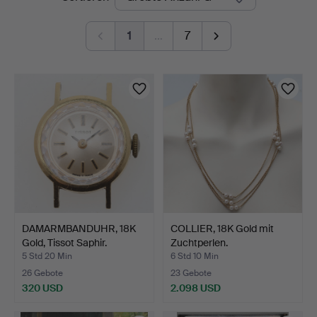
Auktionen
1
…
7
DAMARMBANDUHR, 18K
COLLIER, 18K Gold mit
Gold, Tissot Saphir.
Zuchtperlen.
5 Std 20 Min
6 Std 10 Min
26 Gebote
23 Gebote
320 USD
2.098 USD