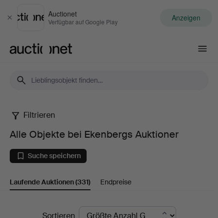
Auctionet
Anzeigen
Schließen
Verfügbar auf Google Play
Auctionet.com
Filtrieren
Alle
Alle Objekte bei Ekenbergs Auktioner
Objekte
Suche speichern
bei
Laufende Auktionen
(331)
Endpreise
Ekenbergs
Auktioner
Laufende
Sortieren