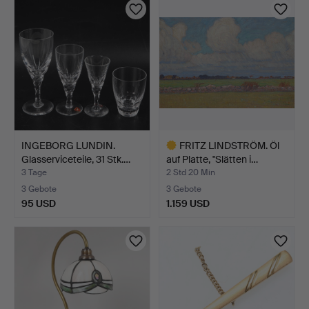
INGEBORG LUNDIN.
FRITZ LINDSTRÖM. Öl
Glasserviceteile, 31 Stk.…
auf Platte, "Slätten i…
3 Tage
2 Std 20 Min
3 Gebote
3 Gebote
95 USD
1.159 USD
Ausgewähltes
Objekt