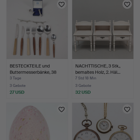
BESTECKTEILE und
NACHTTISCHE, 3 Stk.,
Buttermesserbänke, 38
bemaltes Holz, 2. Häl…
Tei…
3 Tage
7 Std 18 Min
3 Gebote
3 Gebote
27 USD
32 USD