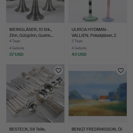
WEINGLÄSER, 10 Stk.,
ULRICA HYDMAN-
Zinn, Gütgzinn, Guete…
VALLIEN. Pokalgläser, 2
Stk.…
4 Tage
2 Tage
4 Gebote
4 Gebote
37 USD
43 USD
BESTECK, 59 Teile,
BENGT FREDRIKSSON. Öl