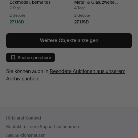
Eckmodell, bemaltes
Metall & Glas, zweite…
Kiefernho…
2 Tage
4 Tage
2 Gebote
2 Gebote
27 USD
27 USD
Weitere Objekte anzeigen
Suche speichern
Sie können auch in
Beendete Auktionen aus unserem
Archiv
suchen.
Fußzeilen-
Hilfe und Kontakt
Navigation
Kontakt mit dem Support aufnehmen
Alle Auktionshäuser