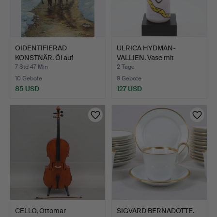
OIDENTIFIERAD
ULRICA HYDMAN-
KONSTNÄR. Öl auf
VALLIEN. Vase mit
Leinwand, n…
Holzkonsol…
7 Std 47 Min
2 Tage
10 Gebote
9 Gebote
85 USD
127 USD
CELLO, Ottomar
SIGVARD BERNADOTTE.