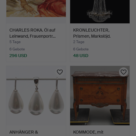
CHARLES ROKA. Öl auf
KRONLEUCHTER,
Leinwand, Frauenportr…
Prismen, Markslöjd.
5 Tage
2 Tage
6 Gebote
6 Gebote
296 USD
48 USD
ANHÄNGER &
KOMMODE, mit