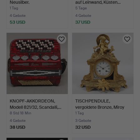
Neusilber.
auf Leinwand, Küsten…
1 Tag
5 Tage
4 Gebote
4 Gebote
53 USD
37 USD
KNOPF-AKKORDEON,
TISCHPENDULE,
Modell 821/32, Scandalli,…
vergoldete Bronze, Miroy
Fre…
8 Std 18 Min
1 Tag
4 Gebote
3 Gebote
38 USD
32 USD