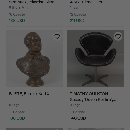
Schmuck, teilweise Silbe…
4 Stk., Eiche, "Her…
9 Std 8 Min
1 Tag
16 Gebote
12 Gebote
138 USD
211 USD
BÜSTE, Bronze, Karl XII.
TIMOTHY OULKTON.
Sessel, "Devon Spitfire",…
6 Tage
3 Tage
12 Gebote
11 Gebote
106 USD
140 USD