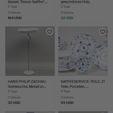
Sessel, "Devon Spitfire",…
geschnitztes Holz,
Wanderkuns…
3 Tage
2 Tage
3 Gebote
3 Gebote
164 USD
32 USD
HANS PHILIP ZACHAU.
KAFFEESERVICE-TEILE, 21
Stehleuchte, Metall un…
Teile, Porzellan, …
3 Tage
4 Tage
3 Gebote
3 Gebote
32 USD
93 USD