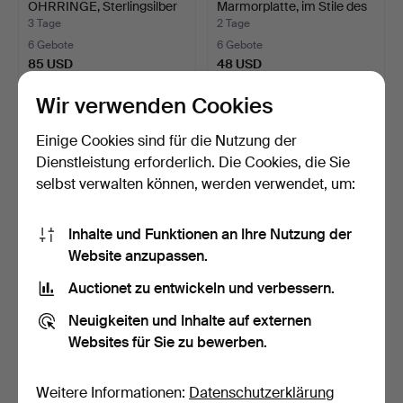
OHRRINGE, Sterlingsilber
Marmorplatte, im Stile des
& Majo…
Gu…
3 Tage
2 Tage
6 Gebote
6 Gebote
85 USD
48 USD
Wir verwenden Cookies
Einige Cookies sind für die Nutzung der
Dienstleistung erforderlich. Die Cookies, die Sie
selbst verwalten können, werden verwendet, um:
Inhalte und Funktionen an Ihre Nutzung der
Website anzupassen.
Auctionet zu entwickeln und verbessern.
MARIAN HAUSWALD.
JENNY NYSTRÖM.
Nach. Giclée, "After", nu…
Gouache, Mädchen beim
Neuigkeiten und Inhalte auf externen
Malen…
4 Tage
2 Tage
Websites für Sie zu bewerben.
6 Gebote
5 Gebote
48 USD
2.110 USD
Weitere Informationen:
Datenschutzerklärung