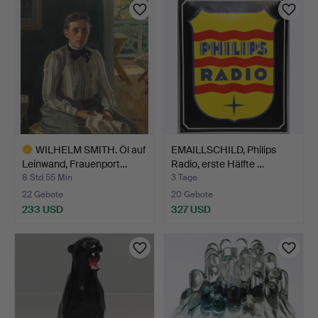
WILHELM SMITH. Öl auf
EMAILLSCHILD, Philips
Leinwand, Frauenport…
Radio, erste Hälfte …
8 Std 55 Min
3 Tage
22 Gebote
20 Gebote
233 USD
327 USD
Ausgewähltes
Objekt