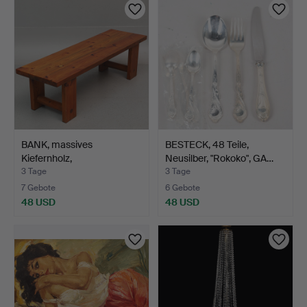
BANK, massives
BESTECK, 48 Teile,
Kiefernholz,
Neusilber, "Rokoko", GA…
Sportstubenmod…
3 Tage
3 Tage
7 Gebote
6 Gebote
48 USD
48 USD