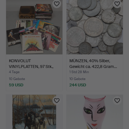
KONVOLUT
MÜNZEN, 40% Silber,
VINYLPLATTEN, 97 Stk.,
Gewicht ca. 422,8 Gram…
sowie Retr…
4 Tage
1 Std 28 Min
10 Gebote
10 Gebote
59 USD
244 USD