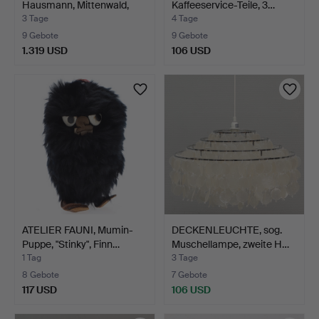
Hausmann, Mittenwald,
Kaffeeservice-Teile, 3…
Deuts…
3 Tage
4 Tage
9 Gebote
9 Gebote
1.319 USD
106 USD
ATELIER FAUNI, Mumin-
DECKENLEUCHTE, sog.
Puppe, "Stinky", Finn…
Muschellampe, zweite H…
1 Tag
3 Tage
8 Gebote
7 Gebote
117 USD
106 USD