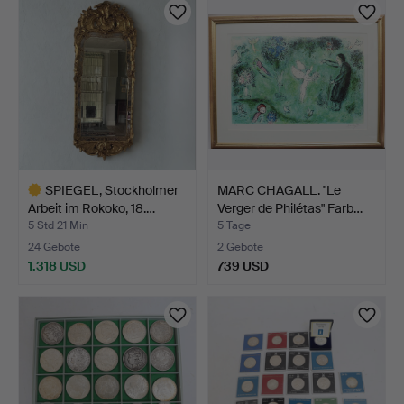
Objekt
Objekt
SPIEGEL, Stockholmer
MARC CHAGALL. "Le
Arbeit im Rokoko, 18.…
Verger de Philétas" Farb…
5 Std 21 Min
5 Tage
24 Gebote
2 Gebote
1.318 USD
739 USD
Ausgewähltes
Objekt