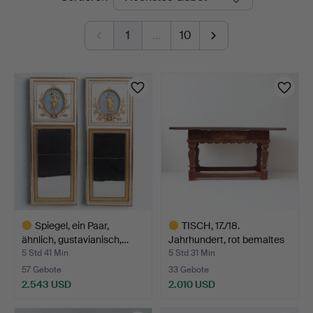
Auktionen
1
…
10
Spiegel, ein Paar,
TISCH, 17./18.
ähnlich, gustavianisch,…
Jahrhundert, rot bemaltes
U…
5 Std 41 Min
5 Std 31 Min
57 Gebote
33 Gebote
2.543 USD
2.010 USD
Ausgewähltes
Ausgewähltes