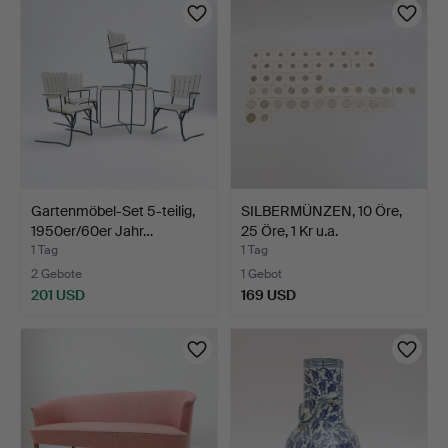
Gartenmöbel-Set 5-teilig,
SILBERMÜNZEN, 10 Öre,
1950er/60er Jahr…
25 Öre, 1 Kr u.a.
1 Tag
1 Tag
2 Gebote
1 Gebot
201 USD
169 USD