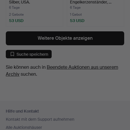
Silber, USA.
Engelkerzenständer, …
6 Tage
6 Tage
2 Gebote
1 Gebot
53 USD
53 USD
Weitere Objekte anzeigen
Suche speichern
Sie können auch in
Beendete Auktionen aus unserem
Archiv
suchen.
Fußzeilen-
Hilfe und Kontakt
Navigation
Kontakt mit dem Support aufnehmen
Alle Auktionshäuser