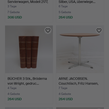
Servierwagen, Modell 2177,
Silber, USA, überwiege…
Fi…
3 Tage
6 Tage
7 Gebote
5 Gebote
306 USD
264 USD
BÜCHER 3 Stk., Bröderna
ARNE JACOBSEN.
von Wright, gedruc…
Couchtisch, Fritz Hansen,
D…
4 Tage
7 Tage
4 Gebote
4 Gebote
264 USD
264 USD