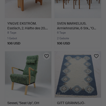
YNGVE EKSTRÖM.
SVEN MARKELIUS.
Esstisch, 2. Hälfte des 20.…
Armlehnstühle, 6 Stk., "O…
8 Tage
6 Tage
1 Gebot
2 Gebote
106 USD
106 USD
Sessel, "Seat Up", OH
GITT GRÄNNSJÖ-