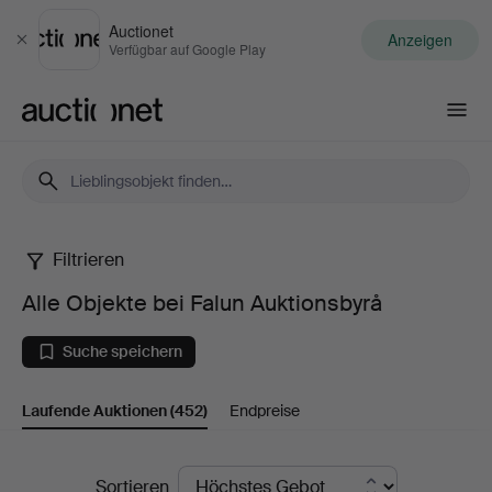
Auctionet
Anzeigen
Schließen
Verfügbar auf Google Play
Auctionet.com
Filtrieren
Alle
Alle Objekte bei Falun Auktionsbyrå
Objekte
Suche speichern
bei
Laufende Auktionen
(452)
Endpreise
Falun
Auktionsbyrå
Laufende
Sortieren