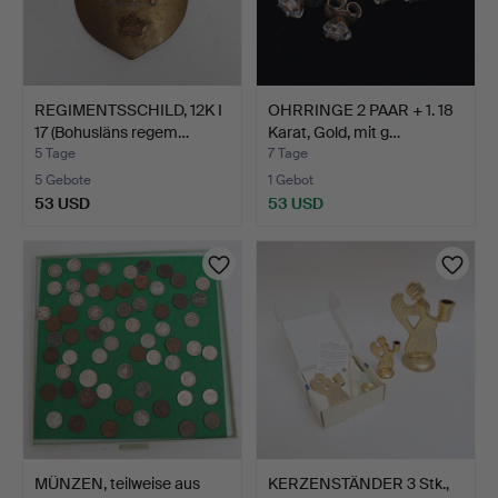
REGIMENTSSCHILD, 12K I
OHRRINGE 2 PAAR + 1. 18
17 (Bohusläns regem…
Karat, Gold, mit g…
5 Tage
7 Tage
5 Gebote
1 Gebot
53 USD
53 USD
MÜNZEN, teilweise aus
KERZENSTÄNDER 3 Stk.,