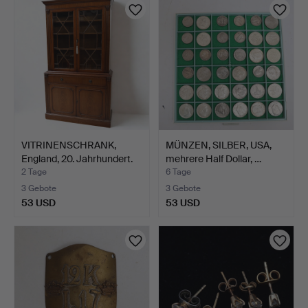
VITRINENSCHRANK,
MÜNZEN, SILBER, USA,
England, 20. Jahrhundert.
mehrere Half Dollar, …
2 Tage
6 Tage
3 Gebote
3 Gebote
53 USD
53 USD