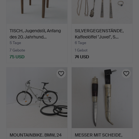
TISCH, Jugendstil, Anfang
SILVERGEGENSTÄNDE,
des 20. Jahrhund…
Kaffeelöffel "Juvel", S…
5 Tage
6 Tage
7 Gebote
1 Gebot
75 USD
74 USD
MOUNTAINBIKE. BMW, 24
MESSER MIT SCHEIDE,