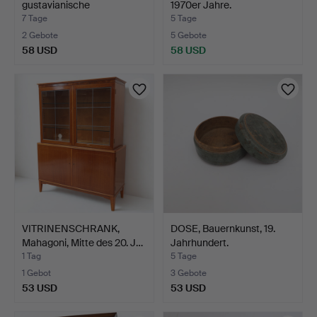
gustavianische
1970er Jahre.
Stockholmer …
7 Tage
5 Tage
2 Gebote
5 Gebote
58 USD
58 USD
VITRINENSCHRANK,
DOSE, Bauernkunst, 19.
Mahagoni, Mitte des 20. J…
Jahrhundert.
1 Tag
5 Tage
1 Gebot
3 Gebote
53 USD
53 USD