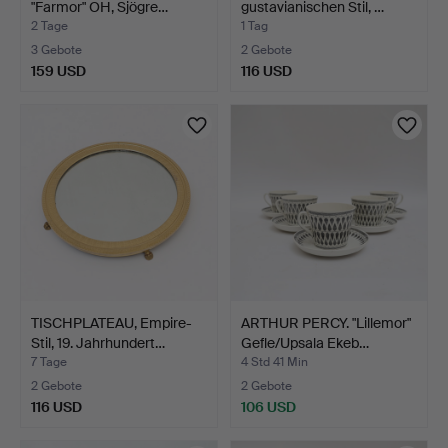
"Farmor" OH, Sjögre…
gustavianischen Stil, …
2 Tage
1 Tag
3 Gebote
2 Gebote
159 USD
116 USD
TISCHPLATEAU, Empire-
ARTHUR PERCY. "Lillemor"
Stil, 19. Jahrhundert…
Gefle/Upsala Ekeb…
7 Tage
4 Std 41 Min
2 Gebote
2 Gebote
116 USD
106 USD