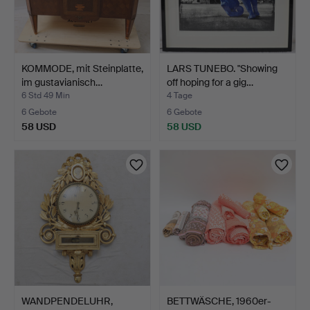
KOMMODE, mit Steinplatte,
LARS TUNEBO. "Showing
im gustavianisch…
off hoping for a gig…
6 Std 49 Min
4 Tage
6 Gebote
6 Gebote
58 USD
58 USD
WANDPENDELUHR,
BETTWÄSCHE, 1960er-