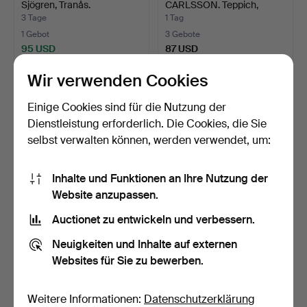
Sjögren, Tranås.
CARLSSON. Teppich,
Röllakan,…
3 Tage
1 Tag
1 Gebot
3 Gebote
95 USD
87 USD
Wir verwenden Cookies
Einige Cookies sind für die Nutzung der
Dienstleistung erforderlich. Die Cookies, die Sie
selbst verwalten können, werden verwendet, um:
Inhalte und Funktionen an Ihre Nutzung der
Website anzupassen.
Auctionet zu entwickeln und verbessern.
OKÄND KONSTNÄR.
KAFFELÖFFEL 12 Stk.,
Skulptur, signiert Y Norbe…
Modell svensk spets, …
Neuigkeiten und Inhalte auf externen
3 Tage
5 Tage
Websites für Sie zu bewerben.
11 Gebote
1 Gebot
85 USD
85 USD
Weitere Informationen:
Datenschutzerklärung