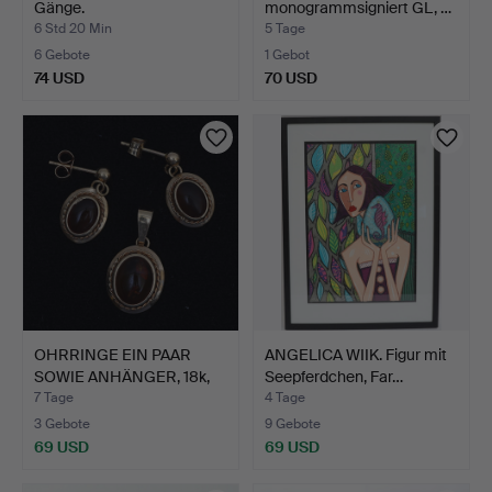
Gänge.
monogrammsigniert GL, …
6 Std 20 Min
5 Tage
6 Gebote
1 Gebot
74 USD
70 USD
OHRRINGE EIN PAAR
ANGELICA WIIK. Figur mit
SOWIE ANHÄNGER, 18k,
Seepferdchen, Far…
Gol…
7 Tage
4 Tage
3 Gebote
9 Gebote
69 USD
69 USD