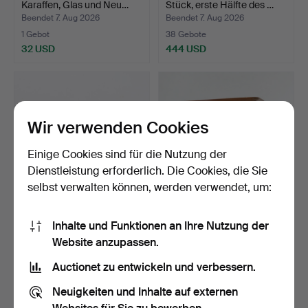
Karaffen, Glas und Neu…
Stück, erste Hälfte des …
Beendet 7. Aug 2026
Beendet 7. Aug 2026
1 Gebot
38 Gebote
32 USD
444 USD
Wir verwenden Cookies
Einige Cookies sind für die Nutzung der
Dienstleistung erforderlich. Die Cookies, die Sie
selbst verwalten können, werden verwendet, um:
SPEERSPITZE, Eisen, antik.
WANDSCHRANK, Kiefer,
Inhalte und Funktionen an Ihre Nutzung der
18./19. Jahrhundert.
Website anzupassen.
Beendet 7. Aug 2026
Beendet 7. Aug 2026
1 Gebot
18 Gebote
Auctionet zu entwickeln und verbessern.
32 USD
138 USD
Neuigkeiten und Inhalte auf externen