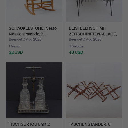
SCHAUKELSTUHL, Nesto,
BEISTELLTISCH MIT
Nässjö stolfabrik, B…
ZEITSCHRIFTENABLAGE,
Tea…
Beendet 7. Aug 2026
Beendet 7. Aug 2026
1 Gebot
4 Gebote
32 USD
48 USD
TISCHSURTOUT, mit 2
TASCHENSTÄNDER, 6