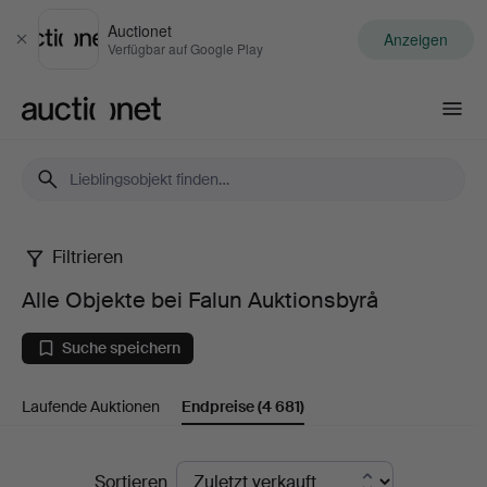
Auctionet
Anzeigen
Schließen
Verfügbar auf Google Play
Auctionet.com
Filtrieren
Alle
Alle Objekte bei Falun Auktionsbyrå
Objekte
Suche speichern
bei
Laufende Auktionen
Endpreise
(4 681)
Falun
Auktionsbyrå
Endpreise
Sortieren