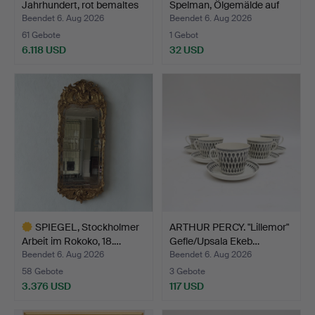
Jahrhundert, rot bemaltes
Spelman, Ölgemälde auf
U…
Lei…
Beendet 6. Aug 2026
Beendet 6. Aug 2026
61 Gebote
1 Gebot
6.118 USD
32 USD
Ausgewähltes
Objekt
SPIEGEL, Stockholmer
ARTHUR PERCY. "Lillemor"
Arbeit im Rokoko, 18.…
Gefle/Upsala Ekeb…
Beendet 6. Aug 2026
Beendet 6. Aug 2026
58 Gebote
3 Gebote
3.376 USD
117 USD
Ausgewähltes