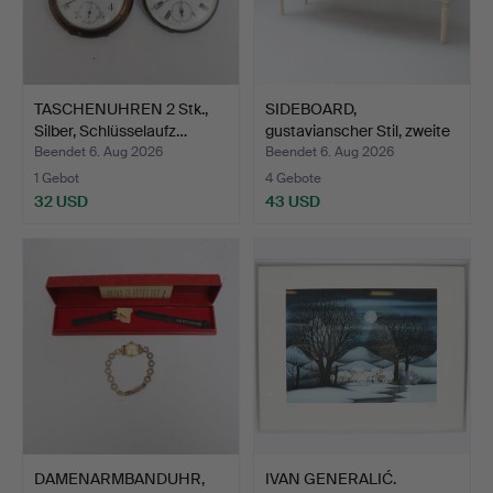
TASCHENUHREN 2 Stk.,
SIDEBOARD,
Silber, Schlüsselaufz…
gustavianscher Stil, zweite
Häl…
Beendet 6. Aug 2026
Beendet 6. Aug 2026
1 Gebot
4 Gebote
32 USD
43 USD
DAMENARMBANDUHR,
IVAN GENERALIĆ.