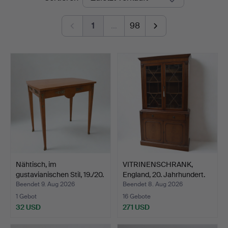
1
…
98
Nähtisch, im
VITRINENSCHRANK,
gustavianischen Stil, 19./20.
England, 20. Jahrhundert.
…
Beendet 9. Aug 2026
Beendet 8. Aug 2026
1 Gebot
16 Gebote
32 USD
271 USD