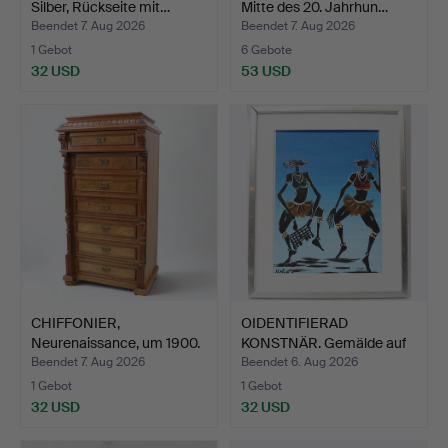
Silber, Rückseite mit…
Mitte des 20. Jahrhun…
Beendet 7. Aug 2026
Beendet 7. Aug 2026
1 Gebot
6 Gebote
32 USD
53 USD
CHIFFONIER,
OIDENTIFIERAD
Neurenaissance, um 1900.
KONSTNÄR. Gemälde auf
Holzpl…
Beendet 7. Aug 2026
Beendet 6. Aug 2026
1 Gebot
1 Gebot
32 USD
32 USD