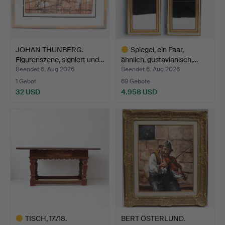
JOHAN THUNBERG.
Spiegel, ein Paar,
Figurenszene, signiert und…
ähnlich, gustavianisch,…
Beendet 6. Aug 2026
Beendet 6. Aug 2026
1 Gebot
69 Gebote
32 USD
4.958 USD
Ausgewähltes
Objekt
TISCH, 17./18.
BERT ÖSTERLUND.