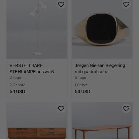
VERSTELLBARE
Jørgen Nielsen Siegelring
STEHLAMPE aus weiß
mit quadratische…
lackiertem…
2 Tage
5 Tage
2 Gebote
1 Gebot
54 USD
53 USD