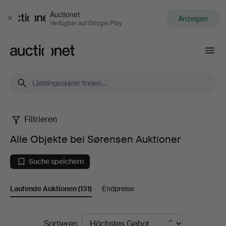
Auctionet
Anzeigen
Schließen
Verfügbar auf Google Play
Auctionet.com
Filtrieren
Alle
Alle Objekte bei Sørensen Auktioner
Objekte
Suche speichern
bei
Laufende Auktionen
(131)
Endpreise
Sørensen
Auktioner
Laufende
Sortieren