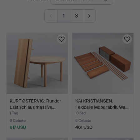
Auktionen
1
3
KURT ØSTERVIG. Runder
KAI KRISTIANSEN.
Esstisch aus massive…
Feldballe Møbelfabrik. Wa…
1 Tag
13 Std
6 Gebote
5 Gebote
617 USD
461 USD