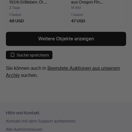
1924) Stillleben. Öl …
aus Oregon Pin…
2 Tage
14 Std
1 Gebot
1 Gebot
48 USD
47 USD
Weitere Objekte anzeigen
Suche speichern
Sie können auch in
Beendete Auktionen aus unserem
Archiv
suchen.
Fußzeilen-
Hilfe und Kontakt
Navigation
Kontakt mit dem Support aufnehmen
Alle Auktionshäuser