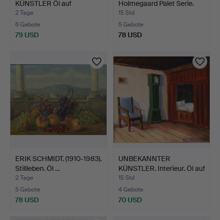
KÜNSTLER Öl auf
Holmegaard Palet Serie.
Leinwand mit B…
Däne…
2 Tage
15 Std
6 Gebote
5 Gebote
79 USD
78 USD
ERIK SCHMIDT. (1910-1983).
UNBEKANNTER
Stillleben. Öl …
KÜNSTLER. Interieur. Öl auf
Pl…
2 Tage
15 Std
5 Gebote
4 Gebote
78 USD
70 USD