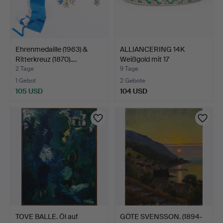
Ehrenmedaille (1963) &
ALLIANCERING 14K
Ritterkreuz (1870).…
Weißgold mit 17
Smaragden.
2 Tage
9 Tage
1 Gebot
2 Gebote
105 USD
104 USD
TOVE BALLE. Öl auf
GÖTE SVENSSON. (1894-