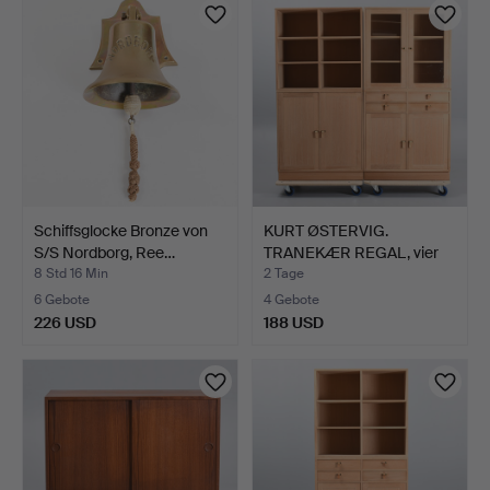
Schiffsglocke Bronze von
KURT ØSTERVIG.
S/S Nordborg, Ree…
TRANEKÆR REGAL, vier
Regalm…
8 Std 16 Min
2 Tage
6 Gebote
4 Gebote
226 USD
188 USD