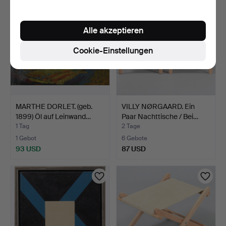
Alle akzeptieren
Cookie-Einstellungen
MARTHE DORLET. (geb.
VILLY NØRGAARD. Ein
1899) Öl auf Leinwand…
Paar Nachttische / Bei…
1 Tag
2 Tage
1 Gebot
6 Gebote
93 USD
87 USD