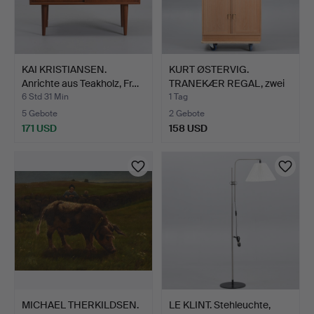
KAI KRISTIANSEN.
KURT ØSTERVIG.
Anrichte aus Teakholz, Fr…
TRANEKÆR REGAL, zwei
Regalm…
6 Std 31 Min
1 Tag
5 Gebote
2 Gebote
171 USD
158 USD
MICHAEL THERKILDSEN.
LE KLINT. Stehleuchte,