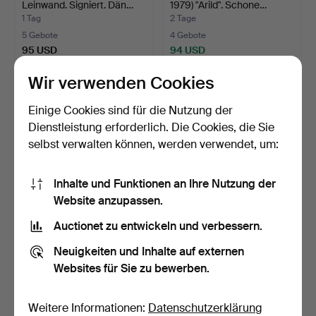
Leinwand. Signiert. Dän…
1979) "Arild". Schone…
1 Tag
2 Tage
5 Gebote
4 Gebote
95 USD
94 USD
Wir verwenden Cookies
Einige Cookies sind für die Nutzung der
Dienstleistung erforderlich. Die Cookies, die Sie
selbst verwalten können, werden verwendet, um:
Inhalte und Funktionen an Ihre Nutzung der
Website anzupassen.
Auctionet zu entwickeln und verbessern.
SÆT AF SEKS
Paar Armlehnstühle im
SPISEBORDSSTOLE.
Jugendstil aus Eiche…
Neuigkeiten und Inhalte auf externen
Swedish Grace…
16 Std
8 Tage
Websites für Sie zu bewerben.
1 Gebot
1 Gebot
93 USD
93 USD
Weitere Informationen:
Datenschutzerklärung