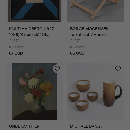
KNUD HVIDBERG. (1927-
BØRGE MOGENSEN.
1986) 'Skære stål' Öl…
Tablettisch / Hocker
Herge…
2 Tage
2 Tage
6 Gebote
6 Gebote
87 USD
85 USD
UNBEKANNTER
MICHAEL BANG.