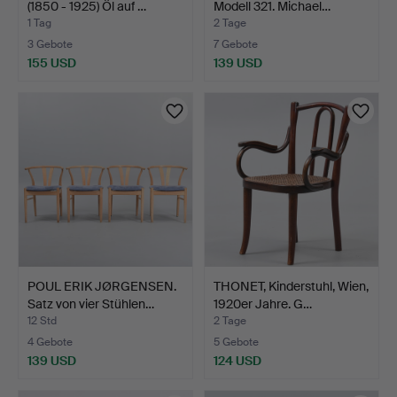
(1850 - 1925) Öl auf …
Modell 321. Michael…
1 Tag
2 Tage
3 Gebote
7 Gebote
155 USD
139 USD
POUL ERIK JØRGENSEN.
THONET, Kinderstuhl, Wien,
Satz von vier Stühlen…
1920er Jahre. G…
12 Std
2 Tage
4 Gebote
5 Gebote
139 USD
124 USD