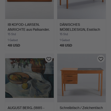
IB KOFOD-LARSEN.
DÄNISCHES
ANRICHTE aus Palisander.
MÖBELDESIGN, Esstisch
…
aus Teakho…
15 Std
15 Std
1 Gebot
1 Gebot
48 USD
48 USD
AUGUST BERG. (1885 -
Schreibtisch / Zeichentisch