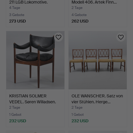
211 LGB Lokomotive.
Modell 406. Artek Finn…
4 Tage
2 Tage
3 Gebote
4 Gebote
273 USD
262 USD
KRISTIAN SOLMER
OLE WANSCHER. Satz von
VEDEL. Søren Willadsen.
vier Stühlen. Herge…
Ar…
2 Tage
2 Tage
1 Gebot
1 Gebot
232 USD
232 USD