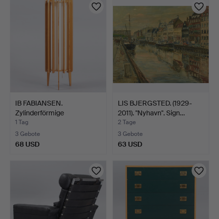
IB FABIANSEN.
LIS BJERGSTED. (1929-
Zylinderförmige
2011). "Nyhavn". Sign…
Stehleuchte …
1 Tag
2 Tage
3 Gebote
3 Gebote
68 USD
63 USD