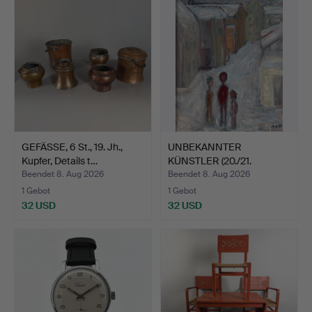
GEFÄSSE, 6 St., 19. Jh.,
UNBEKANNTER
Kupfer, Details t…
KÜNSTLER (20./21.
Jahrhundert)…
Beendet 8. Aug 2026
Beendet 8. Aug 2026
1 Gebot
1 Gebot
32 USD
32 USD