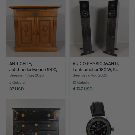
Objekt
ANRICHTE,
AUDIO PHYSIC AVANTI,
Jahrhundertwende 1900,
Lautsprecher 180 W, P…
Jugendsti…
Beendet 7. Aug 2026
Beendet 7. Aug 2026
2 Gebote
10 Gebote
37 USD
4.747 USD