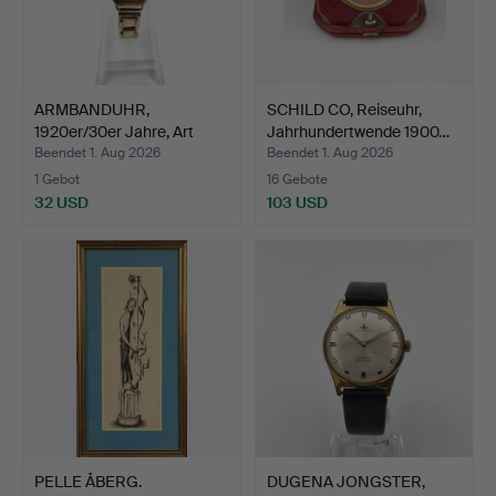
ARMBANDUHR,
SCHILD CO, Reiseuhr,
1920er/30er Jahre, Art
Jahrhundertwende 1900…
déco, H…
Beendet 1. Aug 2026
Beendet 1. Aug 2026
1 Gebot
16 Gebote
32 USD
103 USD
PELLE ÅBERG.
DUGENA JONGSTER,