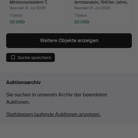
Ministerpräsident T.
Armbanduhr, 1960er Jahre,
Erlander…
…
Beendet 31. Jul 2026
Beendet 31. Jul 2026
1 Gebot
1 Gebot
32 USD
32 USD
Weitere Objekte anzeigen
Suche speichern
Auktionsarchiv
Sie suchen in unserem Archiv der beendeten
Auktionen.
Stattdessen laufende Auktionen anzeigen.