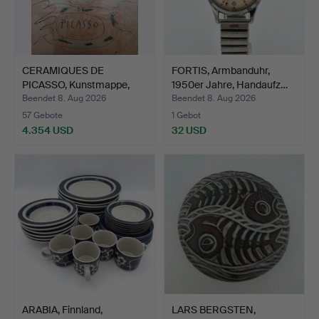
CERAMIQUES DE
FORTIS, Armbanduhr,
PICASSO, Kunstmappe,
1950er Jahre, Handaufz…
Suzanne…
Beendet 8. Aug 2026
Beendet 8. Aug 2026
57 Gebote
1 Gebot
4.354 USD
32 USD
ARABIA, Finnland,
LARS BERGSTEN,