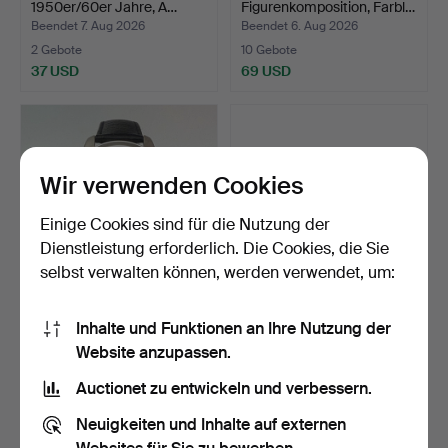
1950er/60er Jahre, A…
Figurenkomposition, Farbl…
Beendet 7. Aug 2026
Beendet 6. Aug 2026
2 Gebote
10 Gebote
37 USD
69 USD
Wir verwenden Cookies
Einige Cookies sind für die Nutzung der
Dienstleistung erforderlich. Die Cookies, die Sie
selbst verwalten können, werden verwendet, um:
BMW Isetta, Moto Coupe,
FOSSIL FS-4197,
Inhalte und Funktionen an Ihre Nutzung der
Armbanduhr, Automa…
Armbanduhr, Automatik,
Website anzupassen.
Sta…
Beendet 6. Aug 2026
Beendet 6. Aug 2026
8 Gebote
5 Gebote
Auctionet zu entwickeln und verbessern.
233 USD
53 USD
Neuigkeiten und Inhalte auf externen