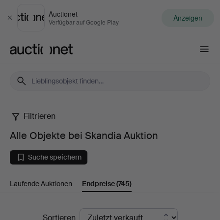
Auctionet
Anzeigen
Schließen
Verfügbar auf Google Play
Auctionet.com
Filtrieren
Alle
Alle Objekte bei Skandia Auktion
Objekte
Suche speichern
bei
Laufende Auktionen
Endpreise
(745)
Skandia
Auktion
Endpreise
Sortieren