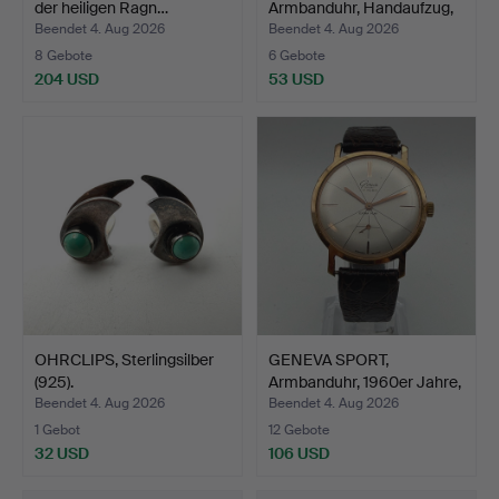
der heiligen Ragn…
Armbanduhr, Handaufzug,
S…
Beendet 4. Aug 2026
Beendet 4. Aug 2026
8 Gebote
6 Gebote
204 USD
53 USD
OHRCLIPS, Sterlingsilber
GENEVA SPORT,
(925).
Armbanduhr, 1960er Jahre,
Ha…
Beendet 4. Aug 2026
Beendet 4. Aug 2026
1 Gebot
12 Gebote
32 USD
106 USD