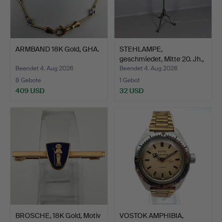
ARMBAND 18K Gold, GHA.
STEHLAMPE,
geschmiedet, Mitte 20. Jh.,
grü…
Beendet 4. Aug 2026
Beendet 4. Aug 2026
8 Gebote
1 Gebot
409 USD
32 USD
BROSCHE, 18K Gold, Motiv
VOSTOK AMPHIBIA,