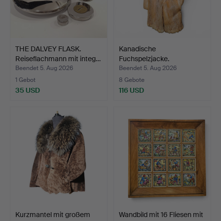
THE DALVEY FLASK.
Kanadische
Reiseflachmann mit integ…
Fuchspelzjacke.
Konfektionsmaß …
Beendet 5. Aug 2026
Beendet 5. Aug 2026
1 Gebot
8 Gebote
35 USD
116 USD
Kurzmantel mit großem
Wandbild mit 16 Fliesen mit