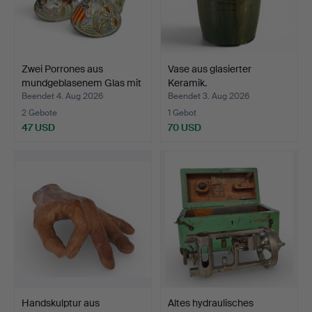
Zwei Porrones aus
Vase aus glasierter
mundgeblasenem Glas mit
Keramik.
…
Beendet 4. Aug 2026
Beendet 3. Aug 2026
2 Gebote
1 Gebot
47 USD
70 USD
Handskulptur aus
Altes hydraulisches