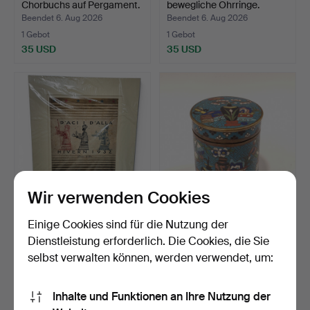
Chorbuchs auf Pergament.
bewegliche Ohrringe.
…
Beendet 6. Aug 2026
Beendet 6. Aug 2026
1 Gebot
1 Gebot
35 USD
35 USD
Wir verwenden Cookies
D'ací i d'allá, Winter 1932.
Antiker zylindrischer
Einige Cookies sind für die Nutzung der
Originalplaka…
orientalischer Behäl…
Dienstleistung erforderlich. Die Cookies, die Sie
Beendet 5. Aug 2026
Beendet 5. Aug 2026
selbst verwalten können, werden verwendet, um:
1 Gebot
5 Gebote
35 USD
58 USD
Inhalte und Funktionen an Ihre Nutzung der