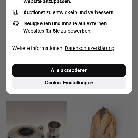
Website anzupassen.
Auctionet zu entwickeln und verbessern.
Neuigkeiten und Inhalte auf externen
Websites für Sie zu bewerben.
Weitere Informationen:
Datenschutzerklärung
Christian Dior. Krawatte aus
Bemalter Wandteppich mit
Alle akzeptieren
reiner Seide …
Darstellung des h…
Beendet 5. Aug 2026
Beendet 5. Aug 2026
Cookie-Einstellungen
1 Gebot
7 Gebote
35 USD
81 USD