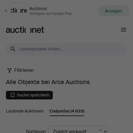
Auctionet
Anzeigen
Schließen
Verfügbar auf Google Play
Auctionet.com
Filtrieren
Alle
Alle Objekte bei Arce Auctions
Objekte
Suche speichern
bei
Laufende Auktionen
Endpreise
(4 839)
Arce
Auctions
Endpreise
Sortieren