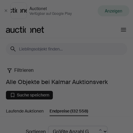
Auctionet
Anzeigen
Schließen
Verfügbar auf Google Play
Auctionet.com
Filtrieren
Alle
Alle Objekte bei Kalmar Auktionsverk
Objekte
Suche speichern
bei
Laufende Auktionen
Endpreise
(132 558)
Kalmar
Auktionsverk
Endpreise
Sortieren