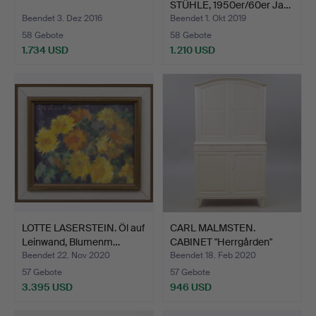
STÜHLE, 1950er/60er Ja…
Beendet 3. Dez 2016
Beendet 1. Okt 2019
58 Gebote
58 Gebote
1.734 USD
1.210 USD
LOTTE LASERSTEIN. Öl auf
CARL MALMSTEN.
Leinwand, Blumenm…
CABINET "Herrgården"
zweite…
Beendet 22. Nov 2020
Beendet 18. Feb 2020
57 Gebote
57 Gebote
3.395 USD
946 USD