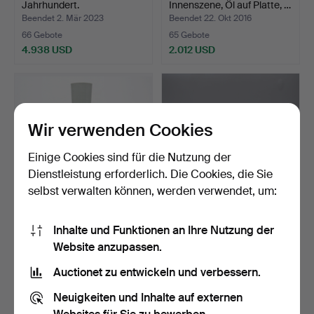
Jahrhundert.
Innenszene, Öl auf Platte, …
Beendet 2. Mär 2023
Beendet 22. Okt 2016
66 Gebote
65 Gebote
4.938 USD
2.012 USD
Ausgewähltes
Objekt
Wir verwenden Cookies
Einige Cookies sind für die Nutzung der
Dienstleistung erforderlich. Die Cookies, die Sie
selbst verwalten können, werden verwendet, um:
VAS, Porzellan, Qianlong-
ESSZIMMERMÖBEL, 15
Inhalte und Funktionen an Ihre Nutzung der
Sechszeichenmarke…
Stück, Rokokostil, KA R…
Website anzupassen.
Beendet 20. Apr 2017
Beendet 5. Jul 2019
65 Gebote
64 Gebote
Auctionet zu entwickeln und verbessern.
4.097 USD
2.732 USD
Neuigkeiten und Inhalte auf externen