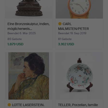
Eine Bronzeskulptur, Indien,
CARL
möglicherweis…
MALMSTEN/PETER
HELLQVIST/JOHAN
Beendet 6. Mär 2025
Beendet 19. Sep 2019
PERSSO…
85 Gebote
81 Gebote
1.879 USD
3.162 USD
Ausgewähltes
Objekt
LOTTE LASERSTEIN.
TELLER, Porzellan, famille