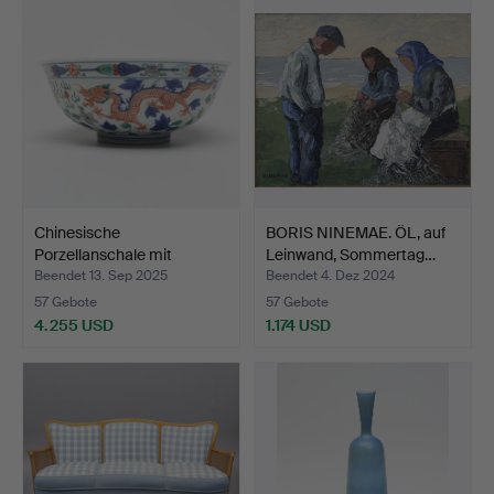
Chinesische
BORIS NINEMAE. ÖL, auf
Porzellanschale mit
Leinwand, Sommertag…
Drachenmot…
Beendet 13. Sep 2025
Beendet 4. Dez 2024
57 Gebote
57 Gebote
4.255 USD
1.174 USD