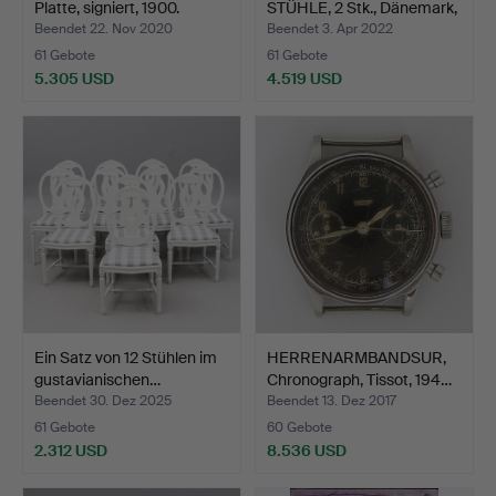
Platte, signiert, 1900.
STÜHLE, 2 Stk., Dänemark,
Mo…
Beendet 22. Nov 2020
Beendet 3. Apr 2022
61 Gebote
61 Gebote
5.305 USD
4.519 USD
Ausgewähltes
Objekt
Ein Satz von 12 Stühlen im
HERRENARMBANDSUR,
gustavianischen…
Chronograph, Tissot, 194…
Beendet 30. Dez 2025
Beendet 13. Dez 2017
61 Gebote
60 Gebote
2.312 USD
8.536 USD