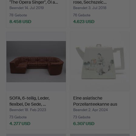
"The Opera Singer", Öl a…
rose, Sechszeic…
Beendet 14. Jul 2019
Beendet 3. Jul 2018
78 Gebote
76 Gebote
8.458 USD
4.623 USD
Ausgewähltes
Objekt
SOFA, 6-teilig, Leder,
Eine asiatische
flexibel, De Sede, …
Porzellanteekanne aus
dem …
Beendet 18. Feb 2023
Beendet 2. Apr 2024
73 Gebote
73 Gebote
4.277 USD
6.307 USD