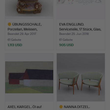
ÜBUNGSSCHALE,
EVA ENGLUND.
Porzellan, Meissen,
Serviceteile, 17 Stück, Glas,
Marcolin…
…
Beendet 29. Apr 2017
Beendet 25. Jun 2018
61 Gebote
61 Gebote
1.113 USD
905 USD
Ausgewähltes
Objekt
AXEL KARGEL. Öl auf
NANNA DITZEL.