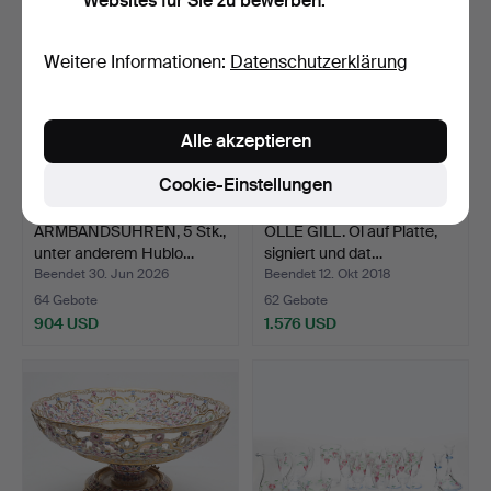
Websites für Sie zu bewerben.
Weitere Informationen:
Datenschutzerklärung
Alle akzeptieren
Cookie-Einstellungen
ARMBANDSUHREN, 5 Stk.,
OLLE GILL. Öl auf Platte,
unter anderem Hublo…
signiert und dat…
Beendet 30. Jun 2026
Beendet 12. Okt 2018
64 Gebote
62 Gebote
904 USD
1.576 USD