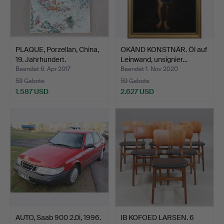
PLAQUE, Porzellan, China,
OKÄND KONSTNÄR. Öl auf
19. Jahrhundert.
Leinwand, unsignier…
Beendet 6. Apr 2017
Beendet 1. Nov 2020
59 Gebote
59 Gebote
1.587 USD
2.627 USD
AUTO, Saab 900 2.0i, 1996.
IB KOFOED LARSEN. 6