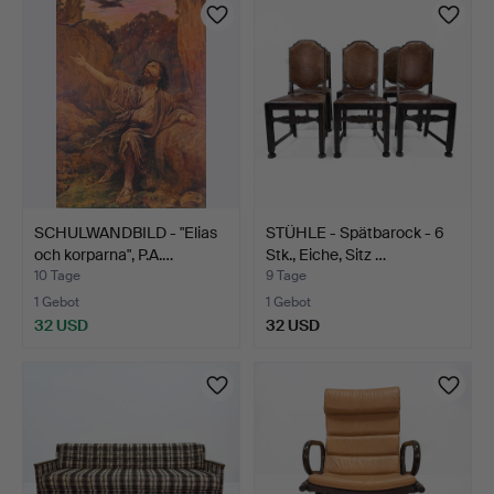
SCHULWANDBILD - "Elias
STÜHLE - Spätbarock - 6
och korparna", P.A.…
Stk., Eiche, Sitz …
10 Tage
9 Tage
1 Gebot
1 Gebot
32 USD
32 USD