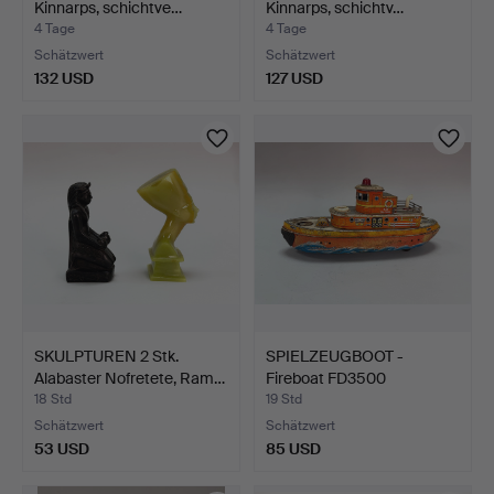
Kinnarps, schichtve…
Kinnarps, schichtv…
4 Tage
4 Tage
Schätzwert
Schätzwert
132 USD
127 USD
SKULPTUREN 2 Stk.
SPIELZEUGBOOT -
Alabaster Nofretete, Ram…
Fireboat FD3500
1950er/60e…
18 Std
19 Std
Schätzwert
Schätzwert
53 USD
85 USD