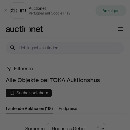
Auctionet
Anzeigen
Schließen
Verfügbar auf Google Play
Auctionet.com
Filtrieren
Alle
Alle Objekte bei TOKA Auktionshus
Objekte
Suche speichern
bei
Laufende Auktionen
(118)
Endpreise
TOKA
Auktionshus
Laufende
Sortieren