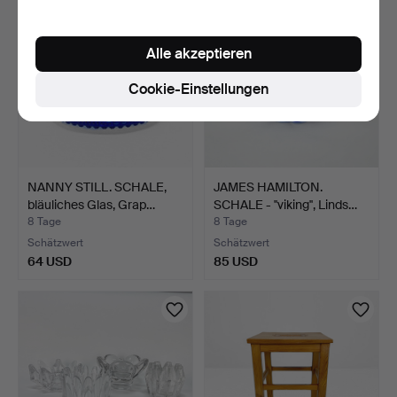
Alle akzeptieren
Cookie-Einstellungen
NANNY STILL. SCHALE,
JAMES HAMILTON.
bläuliches Glas, Grap…
SCHALE - ''viking'', Linds…
8 Tage
8 Tage
Schätzwert
Schätzwert
64 USD
85 USD