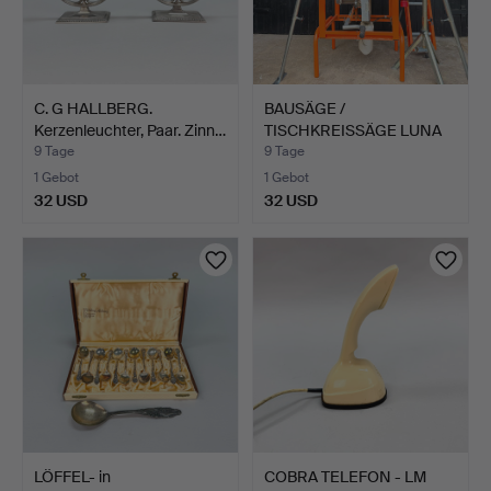
C. G HALLBERG.
BAUSÄGE /
Kerzenleuchter, Paar. Zinn…
TISCHKREISSÄGE LUNA
perfect 803 …
9 Tage
9 Tage
1 Gebot
1 Gebot
32 USD
32 USD
LÖFFEL- in
COBRA TELEFON - LM