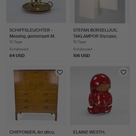
SCHIFFSLEUCHTER -
STEFAN BORSELIJUS.
Messing, gestempelt M.
TAKLAMPOR Styropor,
Paa…
10 Tage
10 Tage
Schätzwert
Schätzwert
64 USD
106 USD
CHIFFONIER, Art déco,
ELAINE WESTH.