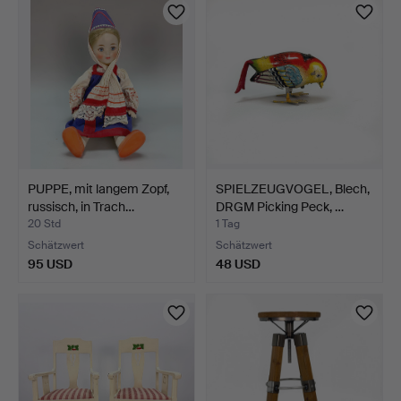
PUPPE, mit langem Zopf,
SPIELZEUGVOGEL, Blech,
russisch, in Trach…
DRGM Picking Peck, …
20 Std
1 Tag
Schätzwert
Schätzwert
95 USD
48 USD