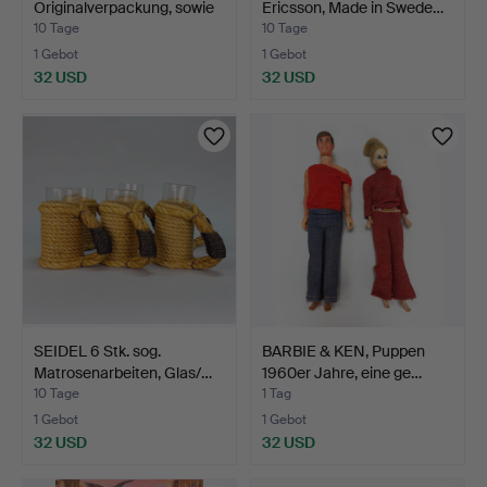
Originalverpackung, sowie
Ericsson, Made in Swede…
ein g…
10 Tage
10 Tage
1 Gebot
1 Gebot
32 USD
32 USD
SEIDEL 6 Stk. sog.
BARBIE & KEN, Puppen
Matrosenarbeiten, Glas/…
1960er Jahre, eine ge…
10 Tage
1 Tag
1 Gebot
1 Gebot
32 USD
32 USD