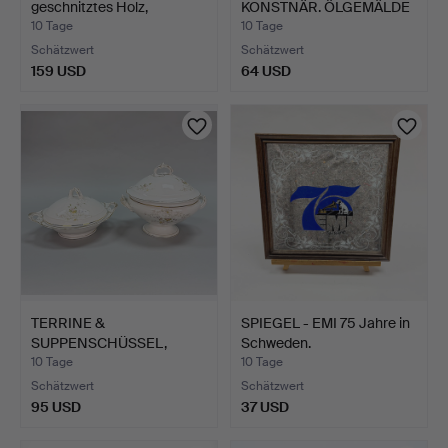
geschnitztes Holz,
KONSTNÄR. ÖLGEMÄLDE
Tannenzap…
- Waldmo…
10 Tage
10 Tage
Schätzwert
Schätzwert
159 USD
64 USD
TERRINE &
SPIEGEL - EMI 75 Jahre in
SUPPENSCHÜSSEL,
Schweden.
Porzellan.
10 Tage
10 Tage
Schätzwert
Schätzwert
95 USD
37 USD