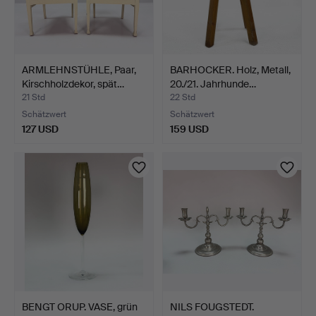
ARMLEHNSTÜHLE, Paar,
BARHOCKER. Holz, Metall,
Kirschholzdekor, spät…
20./21. Jahrhunde…
21 Std
22 Std
Schätzwert
Schätzwert
127 USD
159 USD
BENGT ORUP. VASE, grün
NILS FOUGSTEDT.