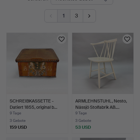
Auktionen
1
3
SCHREIBKASSETTE -
ARMLEHNSTUHL, Nesto,
Datiert 1855, original b…
Nässjö Stolfabrik AB.…
9 Tage
9 Tage
3 Gebote
3 Gebote
159 USD
53 USD