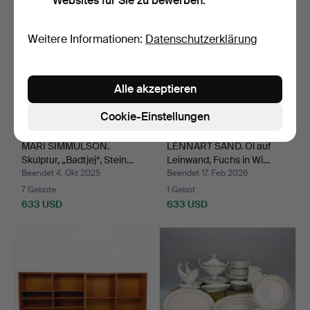
Websites für Sie zu bewerben.
Weitere Informationen:
Datenschutzerklärung
Alle akzeptieren
Cookie-Einstellungen
MARI SIMMULSON.
LENNART SAND. Öl auf
Skulptur, „Badtjej“, Stein…
Leinwand, Fuchs in Wi…
Beendet 4. Okt 2025
Beendet 17. Feb 2026
7 Gebote
1 Gebot
633 USD
633 USD