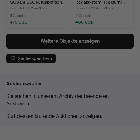
GUSTAFSSON. Klapptisch,
Regalsystem, Teakfurni…
"Björka…
Beendet 19. Mai 2026
Beendet 27. Jan 2026
9 Gebote
4 Gebote
475 USD
468 USD
Weitere Objekte anzeigen
Suche speichern
Auktionsarchiv
Sie suchen in unserem Archiv der beendeten
Auktionen.
Stattdessen laufende Auktionen anzeigen.