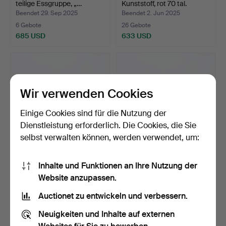
teilige Essgruppe, „…
Kunststoff, rot 70 tal.
Beendet 29. Sep 2025
Beendet 2. Jun 2025
6 Gebote
26 Gebote
685 USD
633 USD
Wir verwenden Cookies
Einige Cookies sind für die Nutzung der
Dienstleistung erforderlich. Die Cookies, die Sie
selbst verwalten können, werden verwendet, um:
SOFA - Furinova Smile,
SOFA - Furinova Smile,
Inhalte und Funktionen an Ihre Nutzung der
olivgrüner Stoff.
Olivergrüner Stoff.
Website anzupassen.
Beendet 1. Dez 2025
Beendet 31. Dez 2025
7 Gebote
20 Gebote
Auctionet zu entwickeln und verbessern.
633 USD
633 USD
Neuigkeiten und Inhalte auf externen