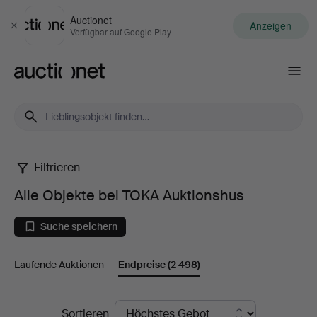
Auctionet
Anzeigen
Schließen
Verfügbar auf Google Play
Auctionet.com
Filtrieren
Alle
Alle Objekte bei TOKA Auktionshus
Objekte
Suche speichern
bei
Laufende Auktionen
Endpreise
(2 498)
TOKA
Auktionshus
Endpreise
Sortieren