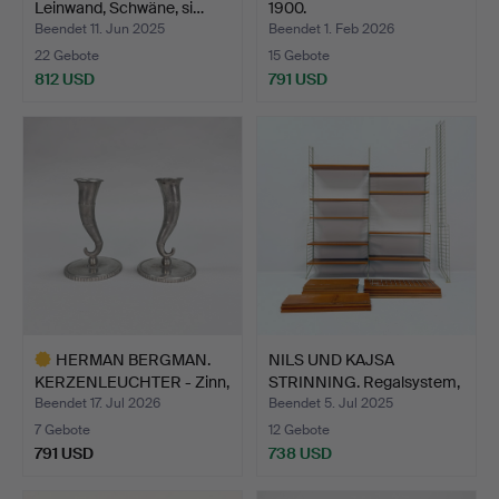
Leinwand, Schwäne, si…
1900.
Beendet 11. Jun 2025
Beendet 1. Feb 2026
22 Gebote
15 Gebote
812 USD
791 USD
HERMAN BERGMAN.
NILS UND KAJSA
KERZENLEUCHTER - Zinn,
STRINNING. Regalsystem,
Swe…
„St…
Beendet 17. Jul 2026
Beendet 5. Jul 2025
7 Gebote
12 Gebote
791 USD
738 USD
Ausgewähltes