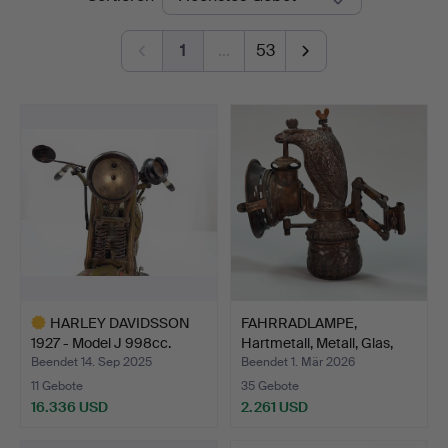
1
…
53
HARLEY DAVIDSSON
FAHRRADLAMPE,
1927 - Model J 998cc.
Hartmetall, Metall, Glas,
HW…
Beendet 14. Sep 2025
Beendet 1. Mär 2026
11 Gebote
35 Gebote
16.336 USD
2.261 USD
Ausgewähltes