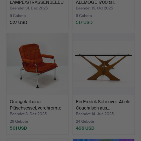
LAMPE/STRASSENBELEU
ALLMOGE 1700 tal,
CHTUNG PETROLEUM-
Eisenbeschlä…
Beendet 31. Dez 2025
Beendet 15. Okt 2025
L…
5 Gebote
9 Gebote
527 USD
517 USD
Ausgewähltes
Objekt
Orangefarbener
Ein Fredrik Schriever-Abeln
Plüschsessel, verchromte
Couchtisch aus…
Ro…
Beendet 3. Dez 2025
Beendet 14. Jun 2025
29 Gebote
24 Gebote
501 USD
496 USD