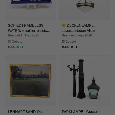
SCHILD FRAMELESS
DECKENLAMPE,
WATER, emaillierter, leic…
zugeschrieben Alice
Nordin, B…
Beendet 14. Dez 2025
Beendet 5. Aug 2026
10 Gebote
15 Gebote
844 USD
844 USD
Ausgewähltes
Objekt
LENNART SAND. Öl auf
PARKLAMPE - Gusseisen